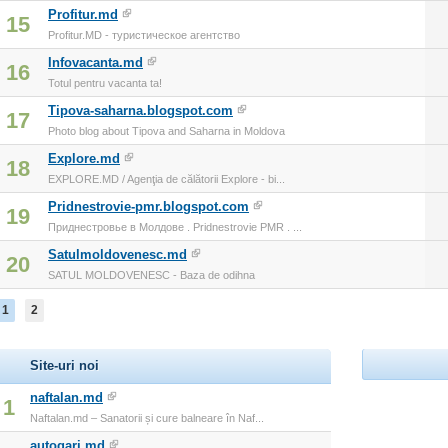
Profitur.md
15
Profitur.MD - туристическое агентство
Infovacanta.md
16
Totul pentru vacanta ta!
Tipova-saharna.blogspot.com
17
Photo blog about Tipova and Saharna in Moldova
Explore.md
18
EXPLORE.MD / Agenţia de călătorii Explore - bi...
Pridnestrovie-pmr.blogspot.com
19
Приднестровье в Молдове . Pridnestrovie PMR . ...
Satulmoldovenesc.md
20
SATUL MOLDOVENESC - Baza de odihna
1
2
Site-uri noi
naftalan.md
1
Naftalan.md – Sanatorii și cure balneare în Naf...
autogari.md