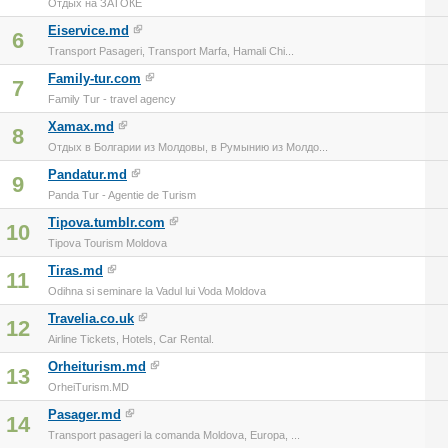
Отдых на ЗАТОКЕ
Eiservice.md
6
Transport Pasageri, Transport Marfa, Hamali Chi...
Family-tur.com
7
Family Tur - travel agency
Xamax.md
8
Отдых в Болгарии из Молдовы, в Румынию из Молдо...
Pandatur.md
9
Panda Tur - Agentie de Turism
Tipova.tumblr.com
10
Tipova Tourism Moldova
Tiras.md
11
Odihna si seminare la Vadul lui Voda Moldova
Travelia.co.uk
12
Airline Tickets, Hotels, Car Rental.
Orheiturism.md
13
OrheiTurism.MD
Pasager.md
14
Transport pasageri la comanda Moldova, Europa, ...