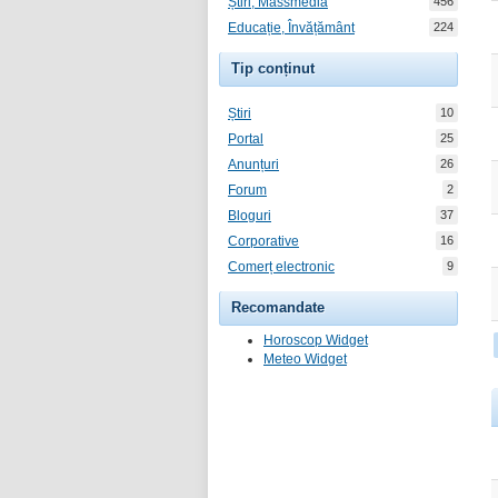
Știri, Massmedia
456
Educație, Învățământ
224
Tip conținut
Știri
10
Portal
25
Anunțuri
26
Forum
2
Bloguri
37
Corporative
16
Comerț electronic
9
Recomandate
Horoscop Widget
Meteo Widget