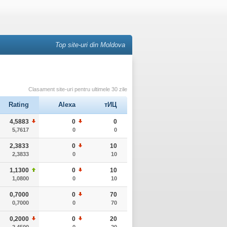
Top site-uri din Moldova
Clasament site-uri pentru ultimele 30 zile
Rating
Alexa
тИЦ
4,5883
0
0
5,7617
0
0
2,3833
0
10
2,3833
0
10
1,1300
0
10
1,0800
0
10
0,7000
0
70
0,7000
0
70
0,2000
0
20
2,4500
0
20