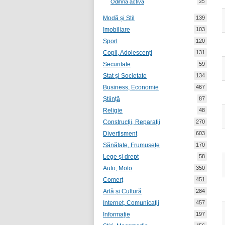
Odihnă activă
35
Modă și Stil
139
Imobiliare
103
Sport
120
Copii, Adolescenți
131
Securitate
59
Stat și Societate
134
Business, Economie
467
Știință
87
Religie
48
Construcții, Reparații
270
Divertisment
603
Sănătate, Frumusețe
170
Lege și drept
58
Auto, Moto
350
Comerț
451
Artă și Cultură
284
Internet, Comunicații
457
Informație
197