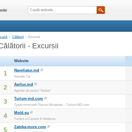
site
Acasă
›
Călătorii
›
Excursii
Călătorii - Excursii
Website
Naveliatur.md
1
Navelia Tur
Aerlux.md
2
Agentie de turism "Aerlux"
Turism-md.com
3
Туристический Портал Молдовы - Turism-MD.com
Mold.su
4
Turism si Cazare în Moldova
Zatoka-more.com
5