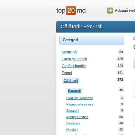
Adaugă web
Călătorii: Excursii
Categorii
Medicină
89
Lucru și carieră
128
Casă și familie
123
Femei
141
172
Călătorii
36
Excursii
Evaluări, Recenzii
4
Pașapoarte și vize
3
Sanatorii
5
Agenții turistice
55
Destinații
40
Hoteluri
22