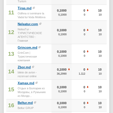
Turism
Tiras.md
0,1000
0
10
11
Odihna si seminare la
0,1000
0
10
Vadul lui Voda Moldova
Neleatur.com
NeleaTur -
0,1000
0
10
12
ТУРИСТИЧЕСКОЕ
0,1000
0
10
АГЕНТСТВО :
Главная
Grincom.md
0,1000
0
10
13
GrinCom |
0,1000
0
10
Туристическая
компания
Zbor.md
0,1000
0
10
14
bilete de avion -
36,2990
1.112
10
rezervari online
Xamax.md
0,1000
0
10
15
Отдых в Болгарии из
0,1000
0
10
Молдовы, в Румынию
из Молдо...
Beltur.md
0,1000
0
10
16
0,1000
0
10
Beltur GRUP