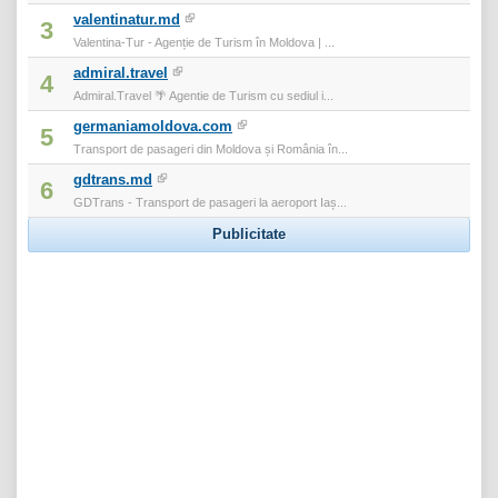
valentinatur.md
3
Valentina-Tur - Agenție de Turism în Moldova | ...
admiral.travel
4
Admiral.Travel 🌴 Agentie de Turism cu sediul i...
germaniamoldova.com
5
Transport de pasageri din Moldova și România în...
gdtrans.md
6
GDTrans - Transport de pasageri la aeroport Iaș...
Publicitate