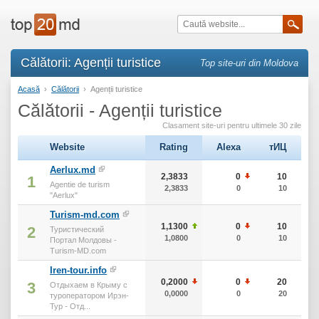
Călătorii: Agenții turistice
Top site-uri din Moldova
Acasă
›
Călătorii
›
Agenții turistice
Călătorii - Agenții turistice
Clasament site-uri pentru ultimele 30 zile
Website
Rating
Alexa
тИЦ
Aerlux.md
2,3833
0
10
1
Agentie de turism
2,3833
0
10
"Aerlux"
Turism-md.com
1,1300
0
10
2
Туристический
1,0800
0
10
Портал Молдовы -
Turism-MD.com
Iren-tour.info
0,2000
0
20
3
Отдыхаем в Крыму с
0,0000
0
20
туроператором Ирэн-
Тур - Отд...