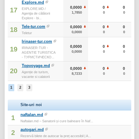
Explore.md
0,0000
0
0
17
EXPLORE.MD /
1,7850
0
0
Agenţia de călătorii
Explore - bi...
Tele-tur.com
0,0000
0
0
18
0,0000
0
0
Teletur
Irinaser-tur.com
0,0000
0
0
19
IRINASER-TUR -
0,0000
0
0
AGENTIE TURISTICA
- ТУРИСТИЧЕСКО...
Topvoyage.md
0,0000
0
0
20
Agenție de turism,
8,7233
0
0
vacante si calatorii
1
2
3
Site-uri noi
naftalan.md
1
Naftalan.md – Sanatorii și cure balneare în Naf...
autogari.md
2
Rezervă bilete de autocar la preț accesibil | A...