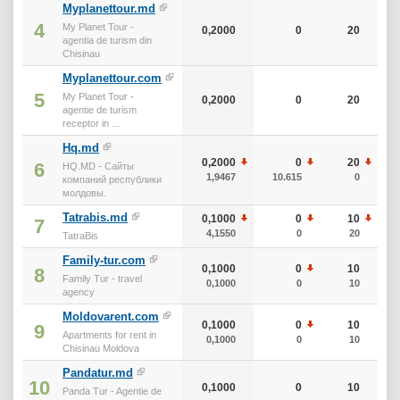
Myplanettour.md
4
My Planet Tour -
0,2000
0
20
agentia de turism din
Chisinau
Myplanettour.com
5
My Planet Tour -
0,2000
0
20
agentie de turism
receptor in ...
Hq.md
0,2000
0
20
6
HQ.MD - Сайты
1,9467
10.615
0
компаний республики
молдовы.
Tatrabis.md
0,1000
0
10
7
4,1550
0
20
TatraBis
Family-tur.com
0,1000
0
10
8
Family Tur - travel
0,1000
0
10
agency
Moldovarent.com
0,1000
0
10
9
Apartments for rent in
0,1000
0
10
Chisinau Moldova
Pandatur.md
10
0,1000
0
10
Panda Tur - Agentie de