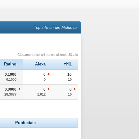
Top site-uri din Moldova
Clasament site-uri pentru ultimele 30 zile
Rating
Alexa
тИЦ
0,1000
0
10
0,1000
0
10
0,0000
0
0
28,3677
1.012
10
Publicitate