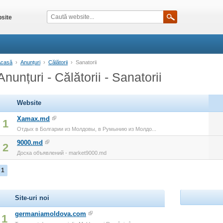
site
Acasă
›
Anunțuri
›
Călătorii
›
Sanatorii
Anunțuri - Călătorii - Sanatorii
Website
Xamax.md
1
Отдых в Болгарии из Молдовы, в Румынию из Молдо...
9000.md
2
Доска объявлений - market9000.md
1
Site-uri noi
germaniamoldova.com
1