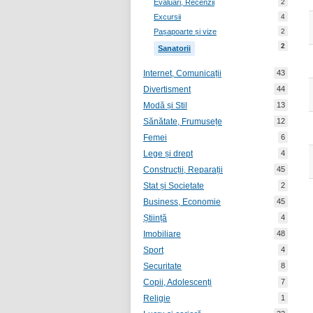
Evaluări, Recenzii
2
Excursii
4
Pașapoarte și vize
2
2
Sanatorii
Internet, Comunicații
43
Divertisment
44
Modă și Stil
13
Sănătate, Frumusețe
12
Femei
6
Lege și drept
4
Construcții, Reparații
45
Stat și Societate
2
Business, Economie
45
Știință
4
Imobiliare
48
Sport
4
Securitate
8
Copii, Adolescenți
7
Religie
1