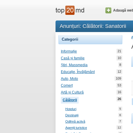
Adaugă web
Anunțuri: Călătorii: Sanatorii
Categorii
Informație
21
Casă și familie
10
Știri, Massmedia
8
Educație, Învățământ
12
Auto, Moto
109
Comerț
53
Artă și Cultură
16
26
Călătorii
Hoteluri
5
Destinații
6
Odihnă activă
7
Agenții turistice
12