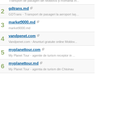
Transport de pasageri din Moldova și România în...
gdtrans.md
2
GDTrans - Transport de pasageri la aeroport Iaș...
market9000.md
3
market9000.md
vandpenet.com
4
Vandpenet.com - Anunturi gratuite online Moldov...
myplanettour.com
5
My Planet Tour - agentie de turism receptor in ...
myplanettour.md
6
My Planet Tour - agentia de turism din Chisinau