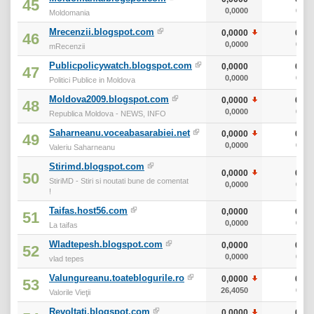
45
0,0000
0
Moldomania
Mrecenzii.blogspot.com
0,0000
0
46
0,0000
0
mRecenzii
Publicpolicywatch.blogspot.com
0,0000
0
47
0,0000
0
Politici Publice in Moldova
Moldova2009.blogspot.com
0,0000
0
48
0,0000
0
Republica Moldova - NEWS, INFO
Saharneanu.voceabasarabiei.net
0,0000
0
49
0,0000
0
Valeriu Saharneanu
Stirimd.blogspot.com
0,0000
0
50
StiriMD - Stiri si noutati bune de comentat
0,0000
0
!
Taifas.host56.com
0,0000
0
51
0,0000
0
La taifas
Wladtepesh.blogspot.com
0,0000
0
52
0,0000
0
vlad tepes
Valungureanu.toateblogurile.ro
0,0000
0
53
26,4050
0
Valorile Vieţii
Revoltati.blogspot.com
0,0000
0