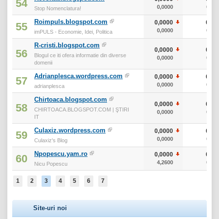
54
0,0000
0
Stop Nomenclatura!
Roimpuls.blogspot.com
0,0000
0
55
0,0000
0
imPULS - Economie, Idei, Politica
R-cristi.blogspot.com
0,0000
0
56
Blogul ce iti ofera informatie din diverse
0,0000
0
domenii
Adrianplesca.wordpress.com
0,0000
0
57
0,0000
0
adrianplesca
Chirtoaca.blogspot.com
0,0000
0
58
CHIRTOACA.BLOGSPOT.COM | ŞTIRI
0,0000
0
IT
Culaxiz.wordpress.com
0,0000
0
59
0,0000
0
Culaxiz's Blog
Npopescu.yam.ro
0,0000
0
60
4,2600
0
Nicu Popescu
1
2
3
4
5
6
7
Site-uri noi