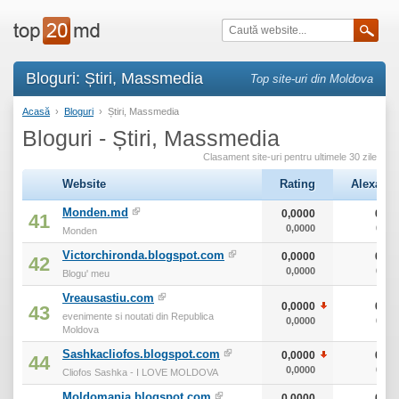
Bloguri: Știri, Massmedia
Top site-uri din Moldova
Acasă
›
Bloguri
›
Știri, Massmedia
Bloguri - Știri, Massmedia
Clasament site-uri pentru ultimele 30 zile
Website
Rating
Alexa
Monden.md
0,0000
0
41
0,0000
0
Monden
Victorchironda.blogspot.com
0,0000
0
42
0,0000
0
Blogu' meu
Vreausastiu.com
0,0000
0
43
evenimente si noutati din Republica
0,0000
0
Moldova
Sashkacliofos.blogspot.com
0,0000
0
44
0,0000
0
Cliofos Sashka - I LOVE MOLDOVA
Moldomania.blogspot.com
0,0000
0