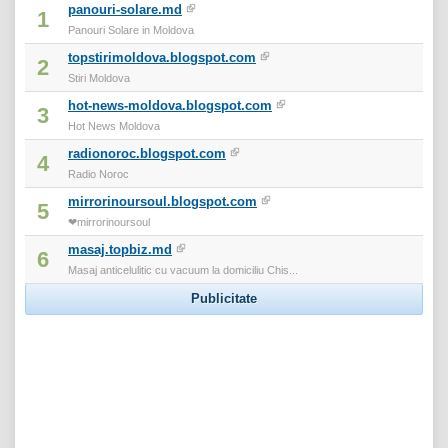
panouri-solare.md
1
Panouri Solare in Moldova
topstirimoldova.blogspot.com
2
Stiri Moldova
hot-news-moldova.blogspot.com
3
Hot News Moldova
radionoroc.blogspot.com
4
Radio Noroc
mirrorinoursoul.blogspot.com
5
❤mirrorinoursoul
masaj.topbiz.md
6
Masaj anticelulitic cu vacuum la domiciliu Chis...
Publicitate