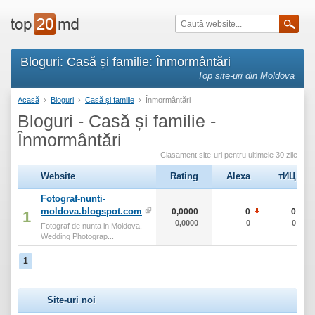
Bloguri: Casă și familie: Înmormântări
Top site-uri din Moldova
Acasă
›
Bloguri
›
Casă și familie
›
Înmormântări
Bloguri - Casă și familie -
Înmormântări
Clasament site-uri pentru ultimele 30 zile
Website
Rating
Alexa
тИЦ
Fotograf-nunti-
moldova.blogspot.com
0,0000
0
0
1
0,0000
0
0
Fotograf de nunta in Moldova.
Wedding Photograp...
1
Site-uri noi