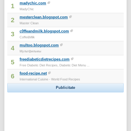
madychic.com
1
MadyChic
mesterclean.blogspot.com
2
Master Clean
c0ffeandmilk.blogspot.com
3
Coffe&Milk
multoo.blogspot.com
4
Мультфильмы
freediabeticdietrecipes.com
5
Free Diabetic Diet Recipes, Diabetic Diet Menu ...
food-recipe.net
6
International Cuisine - World Food Recipes
Publicitate