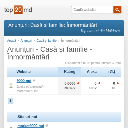
Anunțuri: Casă și familie: Înmormântări
Top site-uri din Moldova
Acasă
›
Anunțuri
›
Casă și familie
›
Înmormântări
Anunțuri - Casă și familie -
Înmormântări
Clasament site-uri pentru ultimele 30 zile
Website
Rating
Alexa
тИЦ
9000.md
0,0000
0
0
1
Доска объявлений -
28,3677
1.012
10
market9000.md
1
Site-uri noi
market9000.md