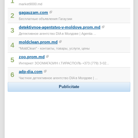
1
market9000.md
gagauzam.com
2
Бесплатные объявления Гагаузии
detektivnoe-agentstvo-v-moldove.prom.md
3
Детективное агентство DIA в Молдове | Agentia ...
moldclean.prom.md
4
"MoldClean" - контакты, товары, услуги, цены
zoo.prom.md
5
Интернет ЗООМАГАЗИН г.ТИРАСПОЛЬ +373 (779) 3-02...
adp-dia.com
6
Частное детективное агентство DIA в Молдове | ...
Publicitate