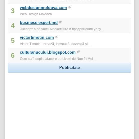
webdesignmoldova.com
3
Web Design Moldova
business-expert.md
4
Эксперт в области маркетинга и продвижения услу...
victortimotin.com
5
Victor Timotin - crează, inovează, dezvoltă și ...
culturanucului.blogspot.com
6
Cum sa începi o afacere cu Livezi de Nuc în Mol...
Publicitate