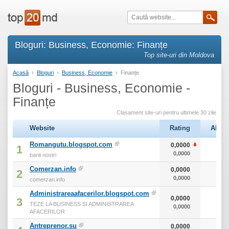
Bloguri: Business, Economie: Finanțe
Top site-uri din Moldova
Acasă
›
Bloguri
›
Business, Economie
›
Finanțe
Bloguri - Business, Economie -
Finanțe
Clasament site-uri pentru ultimele 30 zile
Website
Rating
Alexa
Romangutu.blogspot.com
0,0000
0
1
0,0000
0
banii nostri
Comerzan.info
0,0000
0
2
0,0000
0
comerzan.info
Administrareaafacerilor.blogspot.com
0,0000
0
3
TEZE LA BUSINESS SI ADMINISTRAREA
0,0000
0
AFACERILOR
Antreprenor.su
0,0000
0