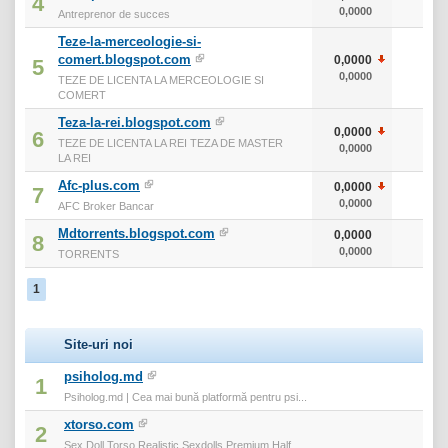
4
0,0000
0
Antreprenor de succes
Teze-la-merceologie-si-
comert.blogspot.com
0,0000
0
5
0,0000
0
TEZE DE LICENTA LA MERCEOLOGIE SI
COMERT
Teza-la-rei.blogspot.com
0,0000
0
6
TEZE DE LICENTA LA REI TEZA DE MASTER
0,0000
0
LA REI
Afc-plus.com
0,0000
0
7
0,0000
0
AFC Broker Bancar
Mdtorrents.blogspot.com
0,0000
0
8
0,0000
0
TORRENTS
1
Site-uri noi
psiholog.md
1
Psiholog.md | Cea mai bună platformă pentru psi...
xtorso.com
2
Sex Doll Torso Realistic Sexdolls Premium Half ...