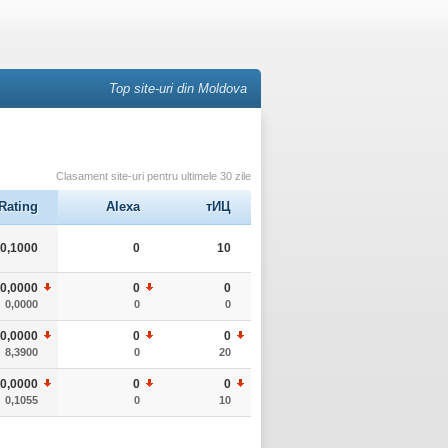
Top site-uri din Moldova
Clasament site-uri pentru ultimele 30 zile
Rating
Alexa
тИЦ
0,1000
0
10
0,0000
0
0
0,0000
0
0
0,0000
0
0
8,3900
0
20
0,0000
0
0
0,1055
0
10