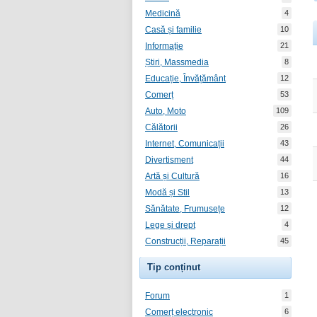
Medicină
4
Casă și familie
10
Informație
21
Știri, Massmedia
8
Educație, Învățământ
12
Comerț
53
Auto, Moto
109
Călătorii
26
Internet, Comunicații
43
Divertisment
44
Artă și Cultură
16
Modă și Stil
13
Sănătate, Frumusețe
12
Lege și drept
4
Construcții, Reparații
45
Tip conținut
Forum
1
Comerț electronic
6