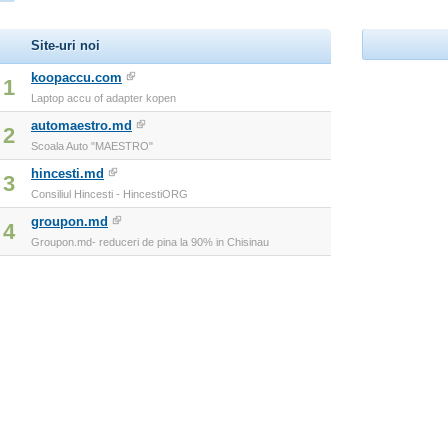
Site-uri noi
koopaccu.com
1
Laptop accu of adapter kopen
automaestro.md
2
Scoala Auto "MAESTRO"
hincesti.md
3
Consiliul Hincesti - HincestiORG
groupon.md
4
Groupon.md- reduceri de pina la 90% in Chisinau