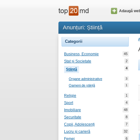
Adaugă web
Anunțuri: Știință
Categorii
Business, Economie
45
Stat și Societate
2
4
Știință
Organe administrative
3
Oameni de știință
1
Religie
1
Sport
4
Imobiliare
48
Securitate
8
Copii, Adolescenți
7
Lucru și carieră
32
Femei
6