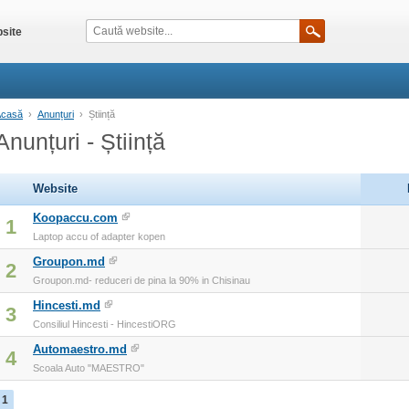
site
Acasă
›
Anunțuri
›
Știință
Anunțuri - Știință
Website
Koopaccu.com
1
Laptop accu of adapter kopen
Groupon.md
2
Groupon.md- reduceri de pina la 90% in Chisinau
Hincesti.md
3
Consiliul Hincesti - HincestiORG
Automaestro.md
4
Scoala Auto "MAESTRO"
1