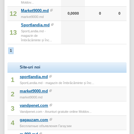
Moldov...
Market9000.md
12
0,0000
0
0
market9000.md
Sportlandia.md
13
SportLandia.md -
magazin de
îmbrăcăminte și înc...
1
Site-uri noi
sportlandia.md
1
SportLandia.md - magazin de îmbrăcăminte și înc...
market9000.md
2
market9000.md
vandpenet.com
3
Vandpenet.com - Anunturi gratuite online Moldov...
gagauzam.com
4
Бесплатные объявления Гагаузии