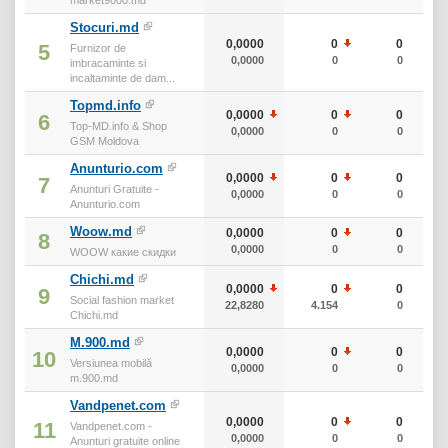
Stocuri.md
0,0000
0
0
5
Furnizor de
0,0000
0
0
imbracaminte si
incaltaminte de dam...
Topmd.info
0,0000
0
0
6
Top-MD.info & Shop
0,0000
0
0
GSM Moldova
Anunturio.com
0,0000
0
0
7
Anunturi Gratuite -
0,0000
0
0
Anunturio.com
Woow.md
0,0000
0
0
8
0,0000
0
0
WOOW какие скидки
Chichi.md
0,0000
0
0
9
Social fashion market
22,8280
4.154
0
Chichi.md
M.900.md
0,0000
0
0
10
Versiunea mobilă
0,0000
0
0
m.900.md
Vandpenet.com
0,0000
0
0
11
Vandpenet.com -
0,0000
0
0
Anunturi gratuite online