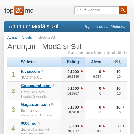
Anunțuri: Modă și Stil
Top site-uri din Moldova
Acasă
›
Anunțuri
›
Modă și Stil
Anunțuri - Modă și Stil
Clasament site-uri pentru ultimele 30 zile
Website
Rating
Alexa
тИЦ
Iuvas.com
0,1000
0
10
1
20,3830
6.754
10
"IUVAS" S.R.L.
Gotapparel.com
0,1000
0
10
2
Great Look With
14,6967
0
10
Hooded Sweatshirt!
Gagauzam.com
0,1000
0
10
3
Бесплатные
0,6450
0
0
объявления Гагаузии
9000.md
0,0000
0
0
4
Доска объявлений -
28,3677
1.012
10
market9000.md