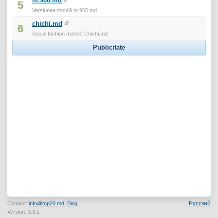
m.900.md
5
Versiunea mobilă m.900.md
chichi.md
6
Social fashion market Chichi.md
Publicitate
Русский
Contact:
info@top20.md
,
Blog
Version: 3.3.1