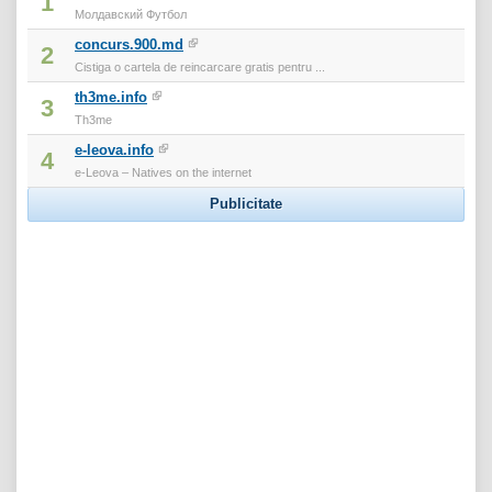
1
Молдавский Футбол
concurs.900.md
2
Cistiga o cartela de reincarcare gratis pentru ...
th3me.info
3
Th3me
e-leova.info
4
e-Leova – Natives on the internet
Publicitate