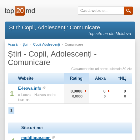
Știri: Copii, Adolescenți: Comunicare
Top site-uri din Moldova
Acasă
›
Știri
›
Copii, Adolescenți
›
Comunicare
Știri - Copii, Adolescenți -
Comunicare
Clasament site-uri pentru ultimele 30 zile
Website
Rating
Alexa
тИЦ
E-leova.info
0,0000
0
0
1
e-Leova – Natives on the
0,0000
0
0
internet
1
Site-uri noi
moldligue.com