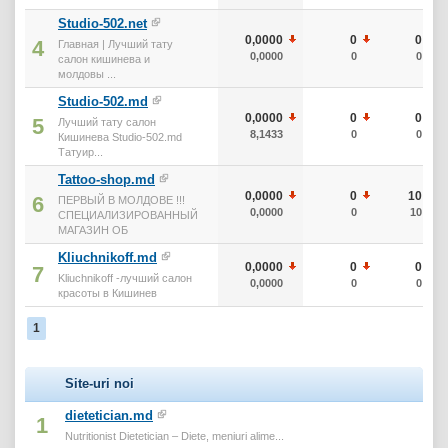
Studio-502.net
0,0000
0
0
4
Главная | Лучший тату
0,0000
0
0
салон кишинева и
молдовы ...
Studio-502.md
0,0000
0
0
5
Лучший тату салон
8,1433
0
0
Кишинева Studio-502.md
Татуир...
Tattoo-shop.md
0,0000
0
10
6
ПЕРВЫЙ В МОЛДОВЕ !!!
0,0000
0
10
СПЕЦИАЛИЗИРОВАННЫЙ
МАГАЗИН ОБ
Kliuchnikoff.md
0,0000
0
0
7
Kliuchnikoff -лучший салон
0,0000
0
0
красоты в Кишинев
1
Site-uri noi
dietetician.md
1
Nutritionist Dietetician – Diete, meniuri alime...