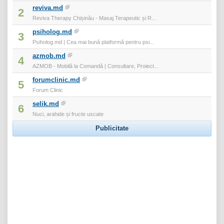
reviva.md
2
Reviva Therapy Chișinău - Masaj Terapeutic și R...
psiholog.md
3
Psiholog.md | Cea mai bună platformă pentru psi...
azmob.md
4
AZMOB - Mobilă la Comandă | Consultare, Proiect...
forumclinic.md
5
Forum Clinic
selik.md
6
Nuci, arahide și fructe uscate
Publicitate