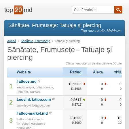
Sănătate, Frumusețe: Tatuaje și piercing
Top site-uri din Moldova
Acasă
›
Sănătate, Frumusețe
›
Tatuaje și piercing
Sănătate, Frumusețe - Tatuaje și
piercing
Clasament site-uri pentru ultimele 30 zile
Website
Rating
Alexa
тИЦ
Tattooz.md
10,9083
0
0
1
тату студия, tattoo салон,
11,1683
0
0
пирсинг, татуаж
Leovink-tattoo.com
9,8617
0
0
2
8,5717
0
0
www.leovink-tattoo.com
Tattoo-market.md
0,1000
0
10
3
Tattoo-market.md -
0,1000
0
10
интернет магазин в
Кишиневе ...