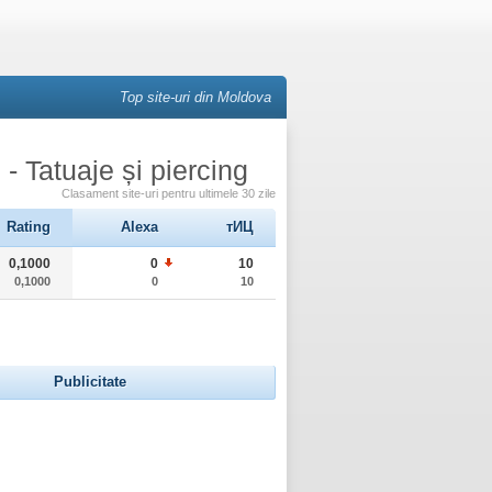
Top site-uri din Moldova
- Tatuaje și piercing
Clasament site-uri pentru ultimele 30 zile
Rating
Alexa
тИЦ
0,1000
0
10
0,1000
0
10
Publicitate