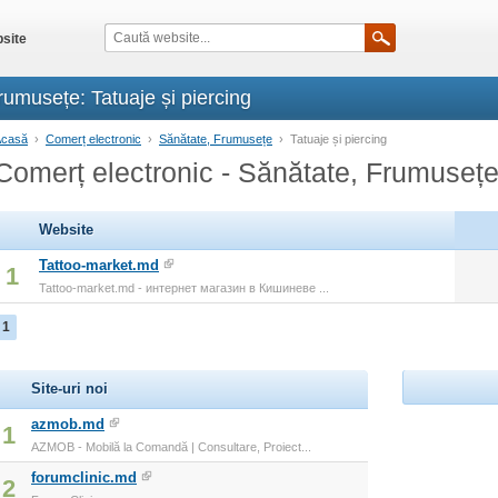
site
rumusețe: Tatuaje și piercing
Acasă
›
Comerț electronic
›
Sănătate, Frumusețe
›
Tatuaje și piercing
Comerț electronic - Sănătate, Frumusețe 
Website
Tattoo-market.md
1
Tattoo-market.md - интернет магазин в Кишиневе ...
1
Site-uri noi
azmob.md
1
AZMOB - Mobilă la Comandă | Consultare, Proiect...
forumclinic.md
2