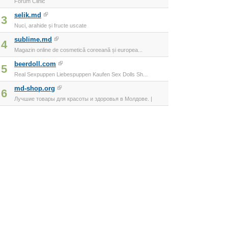
Forum Clinic
selik.md
3
Nuci, arahide și fructe uscate
sublime.md
4
Magazin online de cosmetică coreeană și europea...
beerdoll.com
5
Real Sexpuppen Liebespuppen Kaufen Sex Dolls Sh...
md-shop.org
6
Лучшие товары для красоты и здоровья в Молдове. |