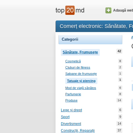
Adaugă web
Comerț electronic: Sănătate, F
Categorii
42
Sănătate, Frumusețe
Cosmetică
8
Cluburi de fitness
2
Saloane de frumusețe
1
1
Tatuaje și piercing
Mod de viață sănătos
6
Parfumerie
8
Produse
14
Lege și drept
6
Sport
9
Divertisment
14
Construcții, Reparații
37