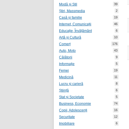
Modă și Stil
39
Știri, Massmedia
2
Casă și familie
19
Internet, Comunicații
46
Educație, Învățământ
6
Artă și Cultură
10
Comerț
176
Auto, Moto
43
Călătorii
9
Informație
5
Femei
19
Medicină
11
Lucru și carieră
8
Știință
6
Stat și Societate
5
Business, Economie
74
Copii, Adolescenți
16
Securitate
12
Imobiliare
6