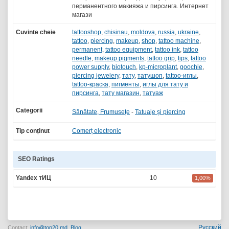
перманентного макияжа и пирсинга. Интернет
магази
Cuvinte cheie
tattooshop
,
chisinau
,
moldova
,
russia
,
ukraine
,
tattoo
,
piercing
,
makeup
,
shop
,
tattoo machine
,
permanent
,
tattoo equipment
,
tattoo ink
,
tattoo
needle
,
makeup pigments
,
tattoo grip
,
tips
,
tattoo
power supply
,
biotouch
,
kp-microplant
,
goochie
,
piercing jewelery
,
тату
,
татушоп
,
tattoo-иглы
,
tattoo-краска
,
пигменты
,
иглы для тату и
пирсинга
,
тату магазин
,
татуаж
Categorii
Sănătate, Frumusețe
-
Tatuaje și piercing
Tip conținut
Comerț electronic
SEO Ratings
Yandex тИЦ
10
1,00%
Русский
Contact:
info@top20.md
,
Blog