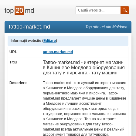
tattoo-market.md
Top site-uri din Moldova
Informații website (
Editare
)
URL
tattoo-market.md
Tattoo-market.md - интернет магазин
Titlu
в Кишиневе Молдова оборудования
для тату и пирсинга - тату машин
Descriere
Tattoo-market.md - это лучший интернет магазин
в Кишиневе и Молдове оборудования для тату,
перманентного макияжа и пирсинга. Tattoo-
market.md предлагает лучшие цены в Кишиневе
и Молдове и лучший ассортимент
оборудования и расходных материалов для
татуировки, перманентного макияжа и пирсинга
в Кишиневе и Молдове. Только в интернет
магазине оборудования для тату Tattoo-
market.md всегда актуальные цены и реальный
ассортимент товаров для татуировки,