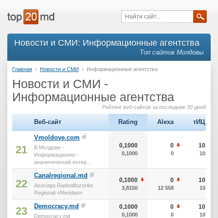
Новости и СМИ: Информационные агентства
Топ сайтов Молдовы
Главная
›
Новости и СМИ
›
Информационные агентства
Новости и СМИ -
Информационные агентства
Рейтинг веб-сайтов за последние 30 дней
Веб-сайт
Rating
Alexa
тИЦ
Vmoldove.com
0,1000
0
10
21
В Молдове -
0,1000
0
10
Информационно -
аналитический интер...
Canalregional.md
0,1000
0
10
22
Asociaţia Radiodifuzorilor
3,8150
12 558
10
Regionali «Meridian»
Democracy.md
0,1000
0
10
23
0,1000
0
10
Democracy.md