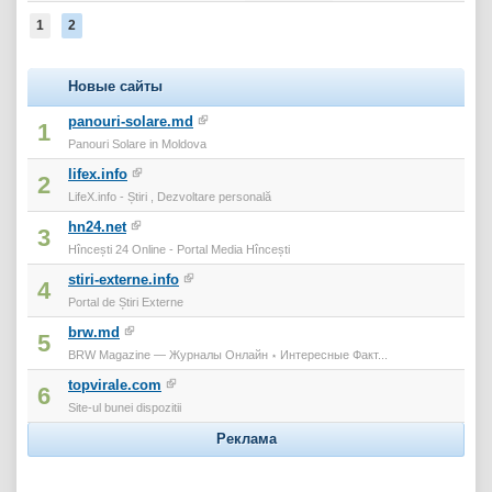
1
2
Новые сайты
panouri-solare.md
1
Panouri Solare in Moldova
lifex.info
2
LifeX.info - Știri , Dezvoltare personală
hn24.net
3
Hîncești 24 Online - Portal Media Hîncești
stiri-externe.info
4
Portal de Știri Externe
brw.md
5
BRW Magazine — Журналы Онлайн ⋆ Интересные Факт...
topvirale.com
6
Site-ul bunei dispozitii
Реклама