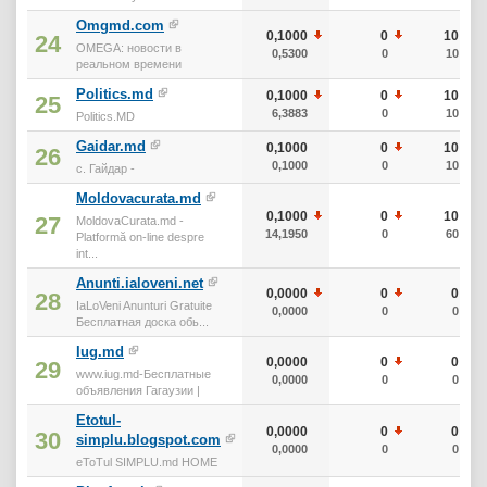
Omgmd.com
0,1000
0
10
24
OMEGA: новости в
0,5300
0
10
реальном времени
Politics.md
0,1000
0
10
25
6,3883
0
10
Politics.MD
Gaidar.md
0,1000
0
10
26
0,1000
0
10
с. Гайдар -
Moldovacurata.md
0,1000
0
10
27
MoldovaCurata.md -
14,1950
0
60
Platformă on-line despre
int...
Anunti.ialoveni.net
0,0000
0
0
28
IaLoVeni Anunturi Gratuite
0,0000
0
0
Бесплатная доска обь...
Iug.md
0,0000
0
0
29
www.iug.md-Бесплатные
0,0000
0
0
объявления Гагаузии |
Etotul-
0,0000
0
0
30
simplu.blogspot.com
0,0000
0
0
eToTul SIMPLU.md HOME