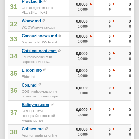
Plus1nu.tk
0,0000
0
0
31
Ultimele ştiri din lume -
0,0000
0
0
PLUS1NU.TK +1
Woow.md
0,0000
0
0
32
0,0000
0
0
WOOW какие скидки
Gagauzianews.md
0,0000
0
0
33
0,0000
0
0
Gagauzia NEWS Portal
Chisinaupost.com
0,0000
0
0
34
Journal/Media/TV în
0,0000
0
0
Republica Moldova.
Elldor.info
0,0000
0
0
35
0,0000
0
0
Elldor.Info
Cos.md
0,0000
0
0
36
COS- информационно
0,0000
0
0
развлекательный портал
Beltsymd.com
0,0000
0
0
37
Бельцы Сити —
0,0000
0
0
городской новостной
медиапортал
Coliseo.md
0,0000
0
0
38
0,0000
0
0
Anunturi graturite online