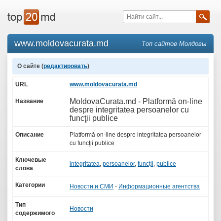
www.moldovacurata.md
Топ сайтов Молдовы
О сайте (
редактировать
)
URL
www.moldovacurata.md
MoldovaCurata.md - Platformă on-line
Название
despre integritatea persoanelor cu
funcţii publice
Описание
Platformă on-line despre integritatea persoanelor
cu funcţii publice
Ключевые
integritatea
,
persoanelor
,
funcţii
,
publice
слова
Категории
Новости и СМИ
-
Информационные агентства
Тип
Новости
содержимого