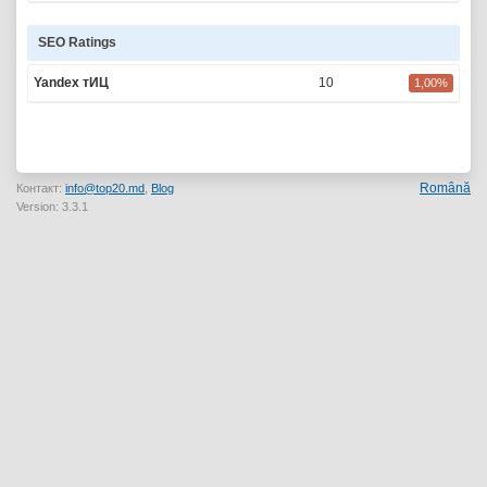
SEO Ratings
Yandex тИЦ
10
1,00%
Română
Контакт:
info@top20.md
,
Blog
Version: 3.3.1