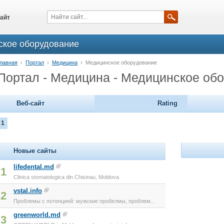
айт
ское оборудование
лавная
›
Портал
›
Медицина
›
Медицинское оборудование
Портал - Медицина - Медицинское об
Веб-сайт
Rating
1
Новые сайты
lifedental.md
1
Clinica stomatologica din Chisinau, Moldova
vstal.info
2
Проблемы с потенцией: мужские пробелмы, проблем...
greenworld.md
3