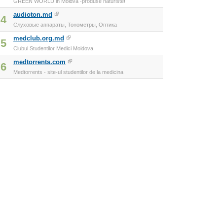
GREEN WORLD in Moldva -produse naturiste!
audioton.md
4
Слуховые аппараты, Тонометры, Оптика
medclub.org.md
5
Clubul Studentilor Medici Moldova
medtorrents.com
6
Medtorrents - site-ul studentilor de la medicina