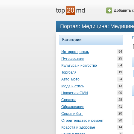
Добавить с
Портал: Медицина: Медицин
Г
Категории
Интернет, связь
84
Путешествия
25
Культура и искусство
64
Торговля
19
Авто, мото
24
Мода и стиль
13
Новости и СМИ
90
Справки
28
Образование
41
Семья и быт
20
Строительство и ремонт
20
Красота и здоровье
14