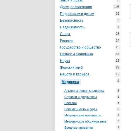
Закон и право
6
Досуг, развлечения
106
Подросткам и детям
33
Безопасность
3
Недвижимость
7
Спорт
23
Религия
14
Государство и общество
25
Бизнес и экономика
54
Наука
16
Женский клуб
22
Работа и карьера
12
9
Медицина
Альтернативная медицина
2
Справки и документы
1
Болезни
5
Беременность и роды
2
Медицинские препараты
1
Медицинское обслуживание
3
Вредные привычки
1