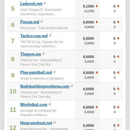
Ledorub.net
0,1000
0
5
Клуб "Ледоруб". Альпинизм:
4,1700
0
альпинизм, ледолазон...
Pescar.md
0,0000
0
6
0,0000
0
Pescar.md - Totul despre pescuit!
Tactics-cup.md
0,0000
0
7
TACTICS Cup. Турнир №1 по
0,0000
0
тактическому пейнтбол...
Thegym.ws
0,0000
0
8
TheGym.ws - Bodybuilding &
0,0000
0
Fitness Fan Club Mol...
Play-paintball.md
0,0000
0
9
0,0000
0
Играй в пейнтбол в Молдове!
Bodybuildingmoldova.com
0,0000
0
10
TheGym.ws - Bodybuilding &
0,0000
0
Fitness Fan Club Mol...
Minifotbal.com
0,0000
0
11
Asociația de minifotbal din
0,0000
0
Republica Moldova
Huge-workout.net
0,0000
0
12
Huge-Workout.Net - Упражнения