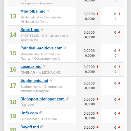
0,0000
0
на турнике и брусьях
Minifotbal.md
0,0000
0
13
Minifotbal.md — Asociaţia de
0,0000
0
Minifotbal din Rep...
Sport1.md
0,0000
0
14
SPORT1.MD - Cel mai tare site de
0,0000
0
sport din Mo...
Paintball-moldova.com
0,0000
0
15
Молдавский Пейнтбольный
0,0000
0
Портал - Общественная А...
Lexmax.md
0,0000
0
16
0,0000
0
ГЛАВНАЯ - на LEXMAX.MD
Suplimente.md
0,0000
0
17
Suplimente.md - Спортивное
0,0000
0
питание в молдове
Digi-sport.blogspot.com
0,0000
0
18
0,0000
0
Digi Sport
Unfir.com
0,0000
0
19
0,0000
0
Live Matches | UnFir.com
Dayoff.md
0,0000
0
20