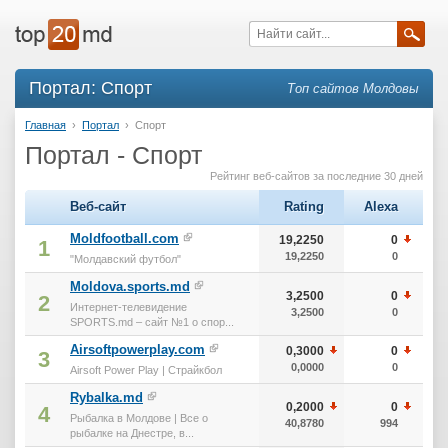
Портал: Спорт
Топ сайтов Молдовы
Главная
›
Портал
›
Спорт
Портал - Спорт
Рейтинг веб-сайтов за последние 30 дней
Веб-сайт
Rating
Alexa
т
Moldfootball.com
19,2250
0
1
19,2250
0
"Молдавский футбол"
Moldova.sports.md
3,2500
0
2
Интернет-телевидение
3,2500
0
SPORTS.md – сайт №1 о спор...
Airsoftpowerplay.com
0,3000
0
3
0,0000
0
Airsoft Power Play | Страйкбол
Rybalka.md
0,2000
0
4
Рыбалка в Молдове | Все о
40,8780
994
рыбалке на Днестре, в...