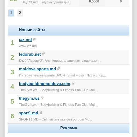
0,0000
0
DayOff.md | Гид выходного дня!
1
2
Новые сайты
iaz.md
1
www.iaz.md
ledorub.net
2
Клуб "Ледоруб". Альпинизм: альпинизм, ледолазон...
moldova.sports.md
3
Интернет-телевидение SPORTS.md – сайт №1 о спор...
bodybuildingmoldova.com
4
TheGym.ws - Bodybuilding & Fitness Fan Club Mol...
thegym.ws
5
TheGym.ws - Bodybuilding & Fitness Fan Club Mol...
sport1.md
6
SPORT1.MD - Cel mai tare site de sport din Mo...
Реклама