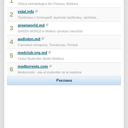
1
Clinica stomatologica din Chisinau, Moldova
vstal.info
2
Проблемы с потенцией: мужские пробелмы, проблем...
greenworld.md
3
GREEN WORLD in Moldva -produse naturiste!
audioton.md
4
Слуховые аппараты, Тонометры, Оптика
medclub.org.md
5
Clubul Studentilor Medici Moldova
medtorrents.com
6
Medtorrents - site-ul studentilor de la medicina
Реклама