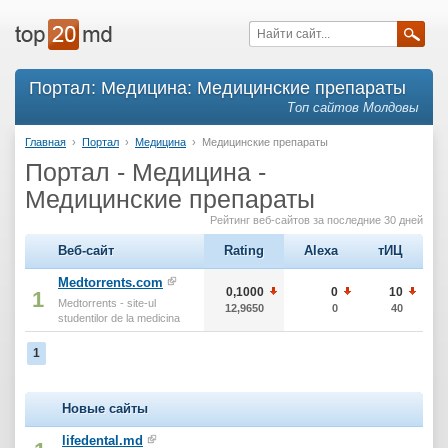
Портал: Медицина: Медицинские препараты
Топ сайтов Молдовы
Главная
›
Портал
›
Медицина
›
Медицинские препараты
Портал - Медицина -
Медицинские препараты
Рейтинг веб-сайтов за последние 30 дней
Веб-сайт
Rating
Alexa
тИЦ
Medtorrents.com
0,1000
0
10
1
Medtorrents - site-ul
12,9650
0
40
studentilor de la medicina
1
Новые сайты
lifedental.md