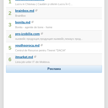
1
Lucru in Chisinau | Cautăm și oferim Lucru în C...
brainbox.md
2
BrainBox
bonita.md
3
Bonita - agentie de bone - home
pro-izobilie.com
4
ньювейс продукция,продукция ньювейс,neways прод...
youthsoroca.md
5
Centrul de Resurse pentru Tineret "DACIA"
itmarket.md
6
Lista job-urilor IT din Moldova.
Реклама