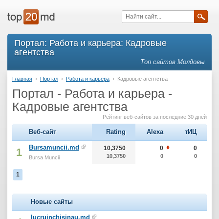
Портал: Работа и карьера: Кадровые
агентства
Топ сайтов Молдовы
Главная
›
Портал
›
Работа и карьера
›
Кадровые агентства
Портал - Работа и карьера -
Кадровые агентства
Рейтинг веб-сайтов за последние 30 дней
Веб-сайт
Rating
Alexa
тИЦ
Bursamuncii.md
10,3750
0
0
1
10,3750
0
0
Bursa Muncii
1
Новые сайты
lucruinchisinau.md