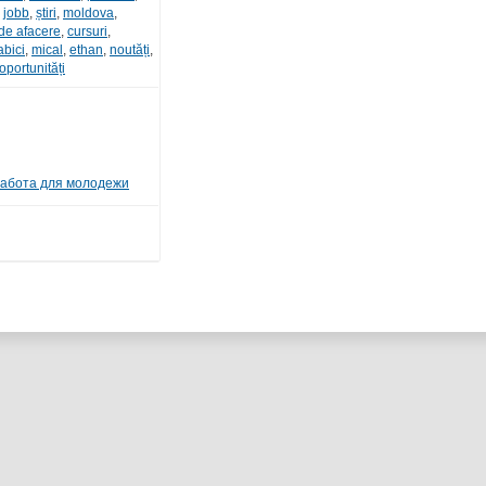
,
jobb
,
știri
,
moldova
,
de afacere
,
cursuri
,
abici
,
mical
,
ethan
,
noutăți
,
oportunități
абота для молодежи