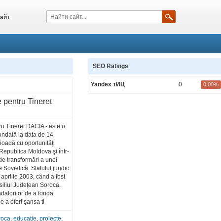
айт
SEO Ratings
Yandex тИЦ
0
0,00%
 pentru Tineret
u Tineret DACIA - este o
fondată la data de 14
rioadă cu oportunităţi
n Republica Moldova şi într-
 de transformări a unei
 Sovietică. Statutul juridic
7 aprilie 2003, când a fost
siliul Judeţean Soroca.
ndatorilor de a fonda
de a oferi şansa ti
roca
,
educatie
,
proiecte
,