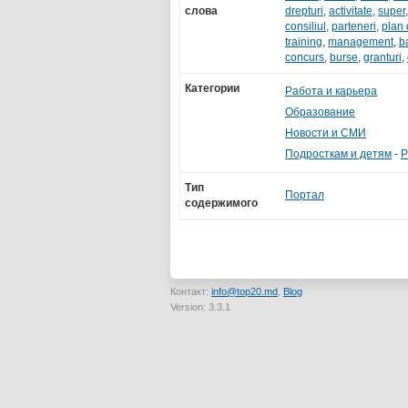
слова
drepturi
,
activitate
,
super
consiliul
,
parteneri
,
plan 
training
,
management
,
b
concurs
,
burse
,
granturi
,
Категории
Работа и карьера
Образование
Новости и СМИ
Подросткам и детям
-
Р
Тип
Портал
содержимого
Контакт:
info@top20.md
,
Blog
Version: 3.3.1