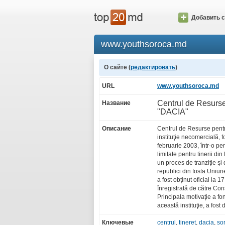
Добавить с
www.youthsoroca.md
О сайте (
редактировать
)
URL
www.youthsoroca.md
Centrul de Resurse
Название
"DACIA"
Описание
Centrul de Resurse pentr
instituţie necomercială, 
februarie 2003, într-o pe
limitate pentru tinerii di
un proces de tranziţie şi
republici din fosta Uniune
a fost obţinut oficial la 1
înregistrată de către Con
Principala motivaţie a fo
această instituţie, a fost 
Ключевые
centrul
,
tineret
,
dacia
,
so