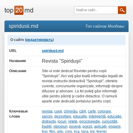
spiridusii.md
Топ сайтов Молдовы
О сайте (
редактировать
)
URL
spiridusii.md
Revista "Spiriduşii"
Название
Описание
Site-ul este dedicat Revistei pentru copii
"Spiriduşii". Aici veţi găsi toată informaţia legată de
revista instructiv-distractivă "Spiriduşii", ofertele
curente, concursurile organizate, informaţii despre
difuzare şi abonare. La fel puteţi găsi informaţii
utile pentru părinţi şi cadre didactice. O ramură
aparte este dedicată portalului pentru copii.
Ключевые
revista
,
copii
,
chișinău
,
cărți
,
carte
,
colorare
,
слова
sarcini
,
dezvoltare
,
educație
,
inteligenţă
,
educaţie
,
distractiv
,
jocuri
,
reţete
,
enciclopedie
,
curiozităţi
,
tradiţii
,
obiceiuri
,
poveşti
,
poezii
,
aplicaţii
,
origami
,
foxi
,
fibo
,
arto
,
core
,
lica
,
lana
,
tisi
,
feeriei