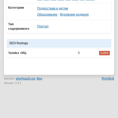
Категории
Подросткам и детям
Образование
-
Вузовские издания
Тип
Портал
содержимого
SEO Ratings
Yandex тИЦ
0
0,00%
Română
Контакт:
info@top20.md
,
Blog
Version: 3.3.1