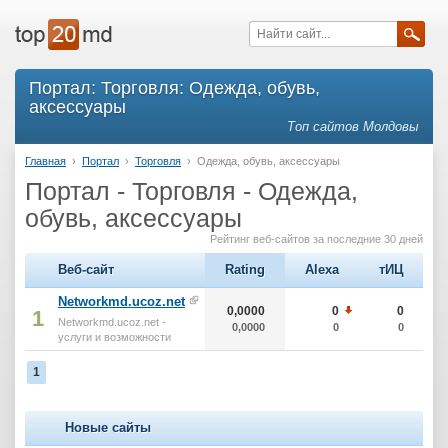
Портал: Торговля: Одежда, обувь,
аксессуары
Топ сайтов Молдовы
Главная
›
Портал
›
Торговля
›
Одежда, обувь, аксессуары
Портал - Торговля - Одежда,
обувь, аксессуары
Рейтинг веб-сайтов за последние 30 дней
Веб-сайт
Rating
Alexa
тИЦ
Networkmd.ucoz.net
0,0000
0
0
1
Networkmd.ucoz.net -
0,0000
0
0
услуги и возможности
1
Новые сайты