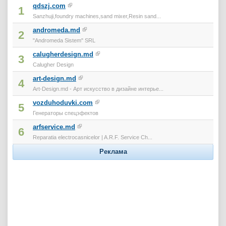
qdszj.com
1
Sanzhuji,foundry machines,sand mixer,Resin sand...
andromeda.md
2
"Andromeda Sistem" SRL
calugherdesign.md
3
Calugher Design
art-design.md
4
Art-Design.md - Арт искусство в дизайне интерье...
vozduhoduvki.com
5
Генераторы спецэфектов
arfservice.md
6
Reparatia electrocasnicelor | A.R.F. Service Ch...
Реклама