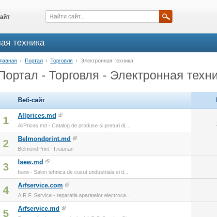
айт
ная техника
лавная
›
Портал
›
Торговля
›
Электронная техника
Портал - Торговля - Электронная техн
Веб-сайт
Allprices.md
1
AllPrices.md - Catalog de produse si preturi di...
Belmondprint.md
2
BelmondPrint - Главная
Isew.md
3
Isew - Salon tehnica de cusut undustriala si d...
Arfservice.com
4
A.R.F. Service - reparatia aparatelor electroca...
Arfservice.md
5