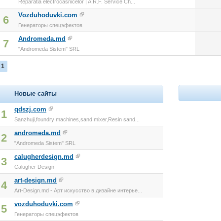
Reparatia electrocasnicelor | A.R.F. Service Ch...
Vozduhoduvki.com
6
Генераторы спецэфектов
Andromeda.md
7
"Andromeda Sistem" SRL
1
Новые сайты
qdszj.com
1
Sanzhuji,foundry machines,sand mixer,Resin sand...
andromeda.md
2
"Andromeda Sistem" SRL
calugherdesign.md
3
Calugher Design
art-design.md
4
Art-Design.md - Арт искусство в дизайне интерье...
vozduhoduvki.com
5
Генераторы спецэфектов