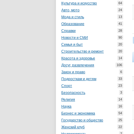
Культура и искусство
64
Авто, мото
24
Мода и стиль
13
Образование
41
Справки
28
Новости и СМИ
90
Семья и быт
20
Строительство и ремонт
20
Красота и здоровье
14
Досуг, развлечения
106
Закон и право
6
Подросткам и детям
33
Спорт
23
Безопасность
3
Религия
14
Наука
16
Бизнес и экономика
54
Государство и общество
25
Женский клуб
22
7