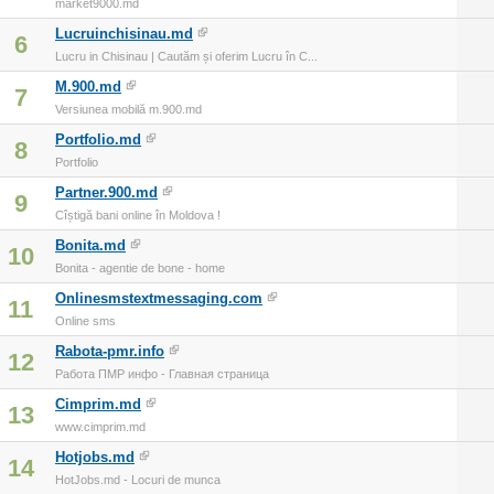
market9000.md
Lucruinchisinau.md
6
Lucru in Chisinau | Cautăm și oferim Lucru în C...
M.900.md
7
Versiunea mobilă m.900.md
Portfolio.md
8
Portfolio
Partner.900.md
9
Cîștigă bani online în Moldova !
Bonita.md
10
Bonita - agentie de bone - home
Onlinesmstextmessaging.com
11
Online sms
Rabota-pmr.info
12
Работа ПМР инфо - Главная страница
Cimprim.md
13
www.cimprim.md
Hotjobs.md
14
HotJobs.md - Locuri de munca