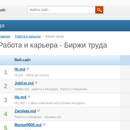
айт
да
лавная
›
Работа и карьера
›
Биржи труда
Работа и карьера - Биржи труда
Веб-сайт
Hr.md
1
Hr.md - oferte de munca
Joblist.md
2
Joblist.md - работа в Молдове. Работа в Кишинёв...
Hq.md
3
HQ.MD - Сайты компаний республики молдовы.
Zarplata.md
4
Работа в Молдове - zarplata.md
Market9000.md
5