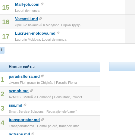
Mall-job.com
15
Locuri de munca
Vacansii.md
16
Лучшие вакансий в Молдове, Биржа труда
Lucru-in-moldova.md
17
Lucru in Moldova. Locuri de munca.
1
Новые сайты
paradisflorra.md
1
Livrare Flori gratuit în Chișinău | Paradis Florra
azmob.md
2
AZMOB - Mobilă la Comandă | Consultare, Proiect...
sss.md
3
Smart Service Solutions | Reparație telefoane î...
transportator.md
4
Transportator.md - Hamali pe oră, transport mar...
gdtrans.md