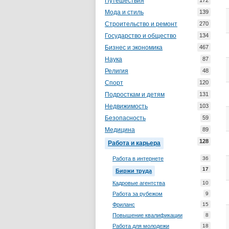
Путешествия
172
Мода и стиль
139
Строительство и ремонт
270
Государство и общество
134
Бизнес и экономика
467
Наука
87
Религия
48
Спорт
120
Подросткам и детям
131
Недвижимость
103
Безопасность
59
Медицина
89
128
Работа и карьера
Работа в интернете
36
17
Биржи труда
Кадровые агентства
10
Работа за рубежом
9
Фриланс
15
Повышение квалификации
8
Работа для молодежи
18