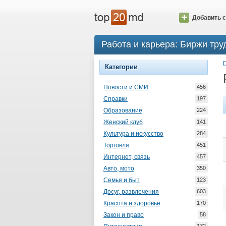
Добавить с
Работа и карьера: Биржи тру
Г
Категории
Новости и СМИ
456
Справки
197
Образование
224
Женский клуб
141
Культура и искусство
284
Торговля
451
Интернет, связь
457
Авто, мото
350
Семья и быт
123
Досуг, развлечения
603
Красота и здоровье
170
Закон и право
58