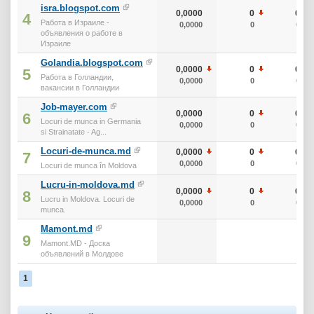
isra.blogspot.com
0,0000
0
0
4
Работа в Израиле -
0,0000
0
0
объявления о работе в
Израиле
Golandia.blogspot.com
0,0000
0
0
5
Работа в Голландии,
0,0000
0
0
вакансии в Голландии
Job-mayer.com
0,0000
0
0
6
Locuri de munca in Germania
0,0000
0
0
si Strainatate - Ag...
Locuri-de-munca.md
0,0000
0
0
7
0,0000
0
0
Locuri de munca în Moldova
Lucru-in-moldova.md
0,0000
0
0
8
Lucru in Moldova. Locuri de
0,0000
0
0
munca.
Mamont.md
9
Mamont.MD - Доска
объявлений в Молдове
1