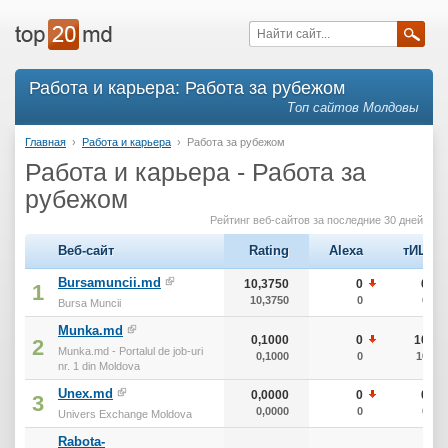
Работа и карьера: Работа за рубежом
Топ сайтов Молдовы
Главная
›
Работа и карьера
›
Работа за рубежом
Работа и карьера - Работа за
рубежом
Рейтинг веб-сайтов за последние 30 дней
Веб-сайт
Rating
Alexa
тИЦ
Bursamuncii.md
10,3750
0
0
1
10,3750
0
0
Bursa Muncii
Munka.md
0,1000
0
10
2
Munka.md - Portalul de job-uri
0,1000
0
10
nr. 1 din Moldova
Unex.md
0,0000
0
0
3
0,0000
0
0
Univers Exchange Moldova
Rabota-