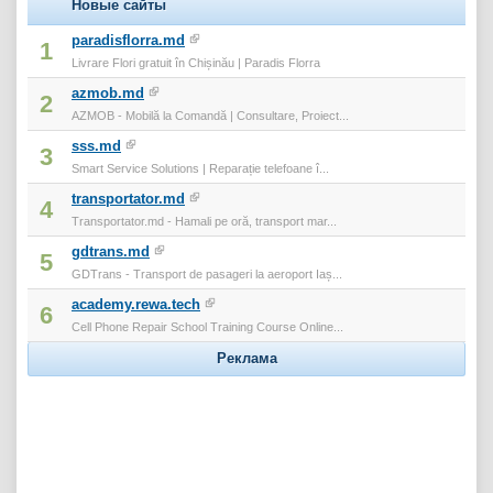
Новые сайты
paradisflorra.md
1
Livrare Flori gratuit în Chișinău | Paradis Florra
azmob.md
2
AZMOB - Mobilă la Comandă | Consultare, Proiect...
sss.md
3
Smart Service Solutions | Reparație telefoane î...
transportator.md
4
Transportator.md - Hamali pe oră, transport mar...
gdtrans.md
5
GDTrans - Transport de pasageri la aeroport Iaș...
academy.rewa.tech
6
Cell Phone Repair School Training Course Online...
Реклама