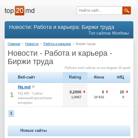
Новости: Работа и карьера: Биржи труда
Топ сайтов Молдовы
Главная
›
Новости
›
Работа и карьера
›
Биржи труда
Новости - Работа и карьера -
Биржи труда
Рейтинг веб-сайтов за последние 30 дней
Веб-сайт
Rating
Alexa
тИЦ
Hq.md
0,2000
0
20
1
HQ.MD - Сайты
1,9467
10 615
0
компаний республики
молдовы.
1
Новые сайты