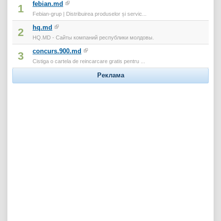
febian.md
1
Febian-grup | Distribuirea produselor și servic...
hq.md
2
HQ.MD - Сайты компаний республики молдовы.
concurs.900.md
3
Cistiga o cartela de reincarcare gratis pentru ...
Реклама