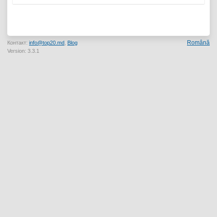
Română
Контакт:
info@top20.md
,
Blog
Version: 3.3.1