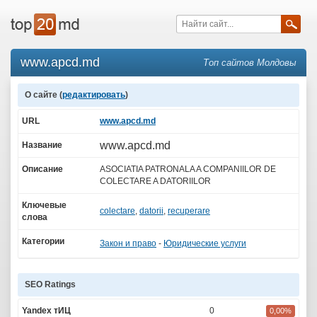
www.apcd.md
Топ сайтов Молдовы
О сайте (
редактировать
)
URL
www.apcd.md
www.apcd.md
Название
Описание
ASOCIATIA PATRONALA A COMPANIILOR DE
COLECTARE A DATORIILOR
Ключевые
colectare
,
datorii
,
recuperare
слова
Категории
Закон и право
-
Юридические услуги
SEO Ratings
Yandex тИЦ
0
0,00%