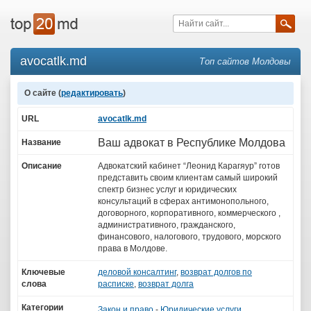
avocatlk.md
Топ сайтов Молдовы
О сайте (
редактировать
)
URL
avocatlk.md
Ваш адвокат в Республике Молдова
Название
Описание
Адвокатский кабинет “Леонид Карагяур” готов
представить своим клиентам самый широкий
спектр бизнес услуг и юридических
консультаций в сферах антимонопольного,
договорного, корпоративного, коммерческого ,
административного, гражданского,
финансового, налогового, трудового, морского
права в Молдове.
Ключевые
деловой консалтинг
,
возврат долгов по
слова
расписке
,
возврат долга
Категории
Закон и право
-
Юридические услуги