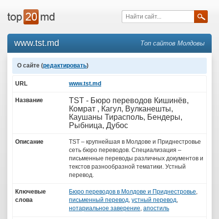
www.tst.md
Топ сайтов Молдовы
О сайте (
редактировать
)
URL
www.tst.md
TST - Бюро переводов Кишинёв,
Название
Комрат , Кагул, Вулканешты,
Каушаны Тирасполь, Бендеры,
Рыбница, Дубос
Описание
TST – крупнейшая в Молдове и Приднестровье
сеть бюро переводов. Специализация –
письменные переводы различных документов и
текстов разнообразной тематики. Устный
перевод.
Ключевые
Бюро переводов в Молдове и Приднестровье
,
слова
письменный перевод
,
устный перевод
,
нотариальное заверение
,
апостиль