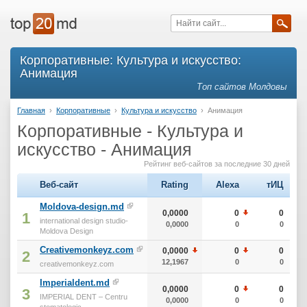
Корпоративные: Культура и искусство:
Анимация
Топ сайтов Молдовы
Главная
›
Корпоративные
›
Культура и искусство
›
Анимация
Корпоративные - Культура и
искусство - Анимация
Рейтинг веб-сайтов за последние 30 дней
Веб-сайт
Rating
Alexa
тИЦ
Moldova-design.md
0,0000
0
0
1
international design studio-
0,0000
0
0
Moldova Design
Creativemonkeyz.com
0,0000
0
0
2
12,1967
0
0
creativemonkeyz.com
Imperialdent.md
0,0000
0
0
3
IMPERIAL DENT – Centru
0,0000
0
0
stomatologic