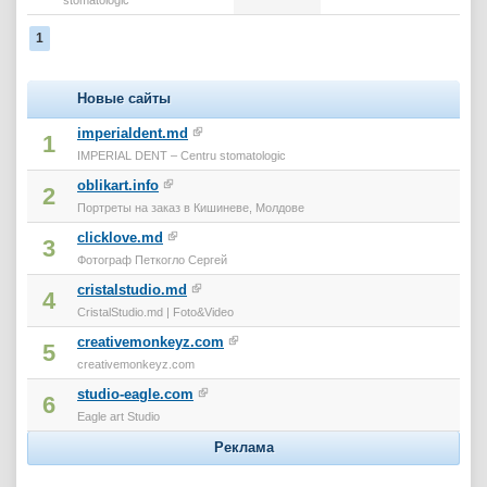
1
Новые сайты
imperialdent.md
1
IMPERIAL DENT – Centru stomatologic
oblikart.info
2
Портреты на заказ в Кишиневе, Молдове
clicklove.md
3
Фотограф Петкогло Сергей
cristalstudio.md
4
CristalStudio.md | Foto&Video
creativemonkeyz.com
5
creativemonkeyz.com
studio-eagle.com
6
Eagle art Studio
Реклама