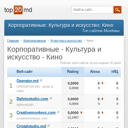
Корпоративные: Культура и искусство: Кино
Топ сайтов Молдовы
Главная
›
Корпоративные
›
Культура и искусство
›
Кино
Корпоративные - Культура и
искусство - Кино
Рейтинг веб-сайтов за последние 30 дней
Веб-сайт
Rating
Alexa
тИЦ
Operator.md
0,0000
0
0
1
OPERATOR.MD - photo &
0,0000
0
0
video
Dgfotostudio.com
0,0000
0
0
2
0,0000
0
0
dgfotostudio
Creativemonkeyz.com
0,0000
0
0
3
12,1967
0
0
creativemonkeyz.com
Cristalstudio.md