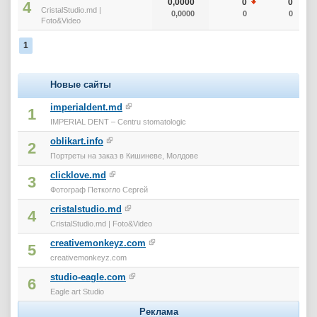
0,0000
0
0
4
CristalStudio.md |
0,0000
0
0
Foto&Video
1
Новые сайты
imperialdent.md
1
IMPERIAL DENT – Centru stomatologic
oblikart.info
2
Портреты на заказ в Кишиневе, Молдове
clicklove.md
3
Фотограф Петкогло Сергей
cristalstudio.md
4
CristalStudio.md | Foto&Video
creativemonkeyz.com
5
creativemonkeyz.com
studio-eagle.com
6
Eagle art Studio
Реклама