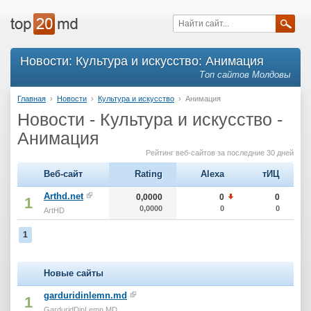
Новости: Культура и искусство: Анимация
Топ сайтов Молдовы
Главная
›
Новости
›
Культура и искусство
›
Анимация
Новости - Культура и искусство -
Анимация
Рейтинг веб-сайтов за последние 30 дней
Веб-сайт
Rating
Alexa
тИЦ
Arthd.net
0,0000
0
0
1
0,0000
0
0
ArtHD
1
Новые сайты
garduridinlemn.md
1
GarduridDinLemn.MD