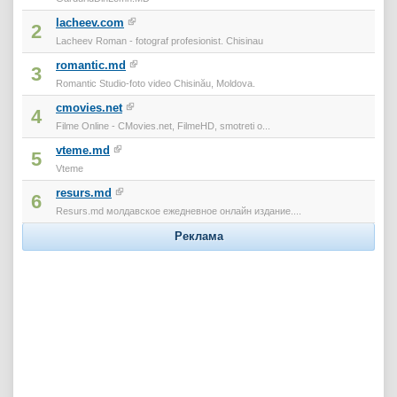
lacheev.com
2
Lacheev Roman - fotograf profesionist. Chisinau
romantic.md
3
Romantic Studio-foto video Chisinău, Moldova.
cmovies.net
4
Filme Online - CMovies.net, FilmeHD, smotreti o...
vteme.md
5
Vteme
resurs.md
6
Resurs.md молдавское ежедневное онлайн издание....
Реклама