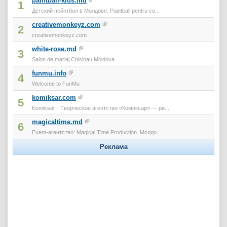
paintball-kids.md
1
Детский пейнтбол в Молдове. Paintball pentru co...
creativemonkeyz.com
2
creativemonkeyz.com
white-rose.md
3
Salon de mariaj Chisinau Moldova
funmu.info
4
Welcome to FunMu
komiksar.com
5
Komiksar - Творческое агентство «Комиксар» — ри...
magicaltime.md
6
Event-агентство: Magical Time Production. Молдо...
Реклама