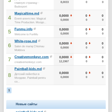
3
8,0033
0
0
главную страницу -
Budosport
Magicaltime.md
0,0000
0
0
4
Event-агентство: Magical
0,0000
0
0
Time Production. Молдо...
Funmu.info
0,0000
0
0
5
0,0000
0
0
Welcome to FunMu
White-rose.md
0,0000
0
0
6
Salon de mariaj Chisinau
0,0000
0
0
Moldova
Creativemonkeyz.com
0,0000
0
0
7
12,1967
0
0
creativemonkeyz.com
Paintball-kids.md
0,0000
0
0
8
Детский пейнтбол в
0,0000
0
0
Молдове. Paintball pentru
co...
1
Новые сайты