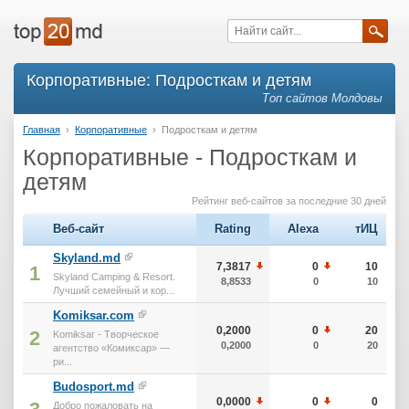
Корпоративные: Подросткам и детям
Топ сайтов Молдовы
Главная
›
Корпоративные
›
Подросткам и детям
Корпоративные - Подросткам и
детям
Рейтинг веб-сайтов за последние 30 дней
Веб-сайт
Rating
Alexa
тИЦ
Skyland.md
7,3817
0
10
1
Skyland Camping & Resort.
8,8533
0
10
Лучший семейный и кор...
Komiksar.com
0,2000
0
20
2
Komiksar - Творческое
0,2000
0
20
агентство «Комиксар» —
ри...
Budosport.md
0,0000
0
0
Добро пожаловать на