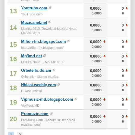
Youtruba.com
0,0000
0
13
0,0000
0
YouTruba.com
Muzicanet.net
0,0000
0
14
Muzica 2013, Download Muzica Noua,
0,0000
0
Manele 2013
Milion-fm.blogspot.com
0,0000
0
15
0,0000
0
http://milion-fm.blogspot.com/
Mp3md.net
0,0000
0
16
0,0000
0
Muzica Noua ....Mp3MD.NET
Orbetello.do.am
0,0000
0
17
0,0000
0
Orbetello - site cu muzica
Hblast.weebly.com
0,0000
0
18
0,0000
0
HBlast Official
Vipmusic-md.blogspot.com
0,0000
0
19
0,0000
0
VipMusicMD
Promuzic.com
0,0000
0
20
ProMuzic.Com - Asculta si Descarca
0,0000
0
muzica noua!
1
2