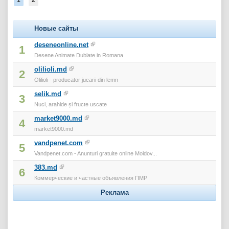
Новые сайты
deseneonline.net
1
Desene Animate Dublate in Romana
olilioli.md
2
Olilioli - producator jucarii din lemn
selik.md
3
Nuci, arahide și fructe uscate
market9000.md
4
market9000.md
vandpenet.com
5
Vandpenet.com - Anunturi gratuite online Moldov...
383.md
6
Коммерческие и частные объявления ПМР
Реклама