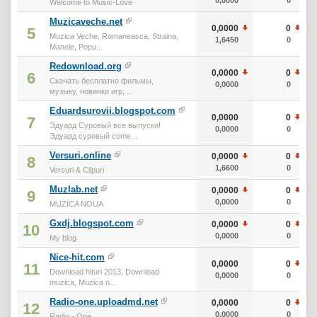
Welcome to Music-Love
Muzicaveche.net
0,0000
0
5
Muzica Veche, Romaneasca, Straina,
1,6450
0
Manele, Popu...
Redownload.org
0,0000
0
6
Скачать бесплатно фильмы,
0,0000
0
музыку, новинки игр, ...
Eduardsurovii.blogspot.com
0,0000
0
7
Эдуард Суровый все выпуски!
0,0000
0
Эдуард суровый come...
Versuri.online
0,0000
0
8
1,6600
0
Versuri & Clipuri
Muzlab.net
0,0000
0
9
0,0000
0
MUZICA NOUA
Gxdj.blogspot.com
0,0000
0
10
0,0000
0
My blog
Nice-hit.com
0,0000
0
11
Download hituri 2013, Download
0,0000
0
muzica, Muzica n...
Radio-one.uploadmd.net
0,0000
0
12
0,0000
0
Radio - One