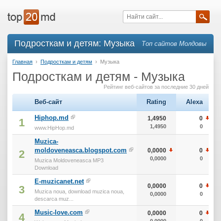
Подросткам и детям: Музыка
Топ сайтов Молдовы
Главная
›
Подросткам и детям
›
Музыка
Подросткам и детям - Музыка
Рейтинг веб-сайтов за последние 30 дней
Веб-сайт
Rating
Alexa
Hiphop.md
1,4950
0
1
1,4950
0
www.HipHop.md
Muzica-
moldoveneasca.blogspot.com
0,0000
0
2
0,0000
0
Muzica Moldoveneasca MP3
Download
E-muzicanet.net
0,0000
0
3
Muzica noua, download muzica noua,
0,0000
0
descarca muz...
Music-love.com
0,0000
0
4
0,0000
0