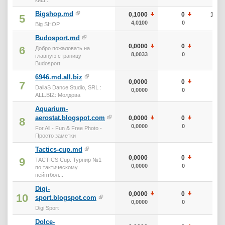
Bigshop.md
0,1000
0
10
5
4,0100
0
0
Big SHOP
Budosport.md
0,0000
0
0
6
Добро пожаловать на
8,0033
0
0
главную страницу -
Budosport
6946.md.all.biz
0,0000
0
0
7
DallaS Dance Studio, SRL :
0,0000
0
0
ALL.BIZ: Молдова
Aquarium-
aerostat.blogspot.com
0,0000
0
0
8
0,0000
0
0
For All - Fun & Free Photo -
Просто заметки
Tactics-cup.md
0,0000
0
0
9
TACTICS Cup. Турнир №1
0,0000
0
0
по тактическому
пейнтбол...
Digi-
0,0000
0
0
10
sport.blogspot.com
0,0000
0
0
Digi Sport
Dolce-