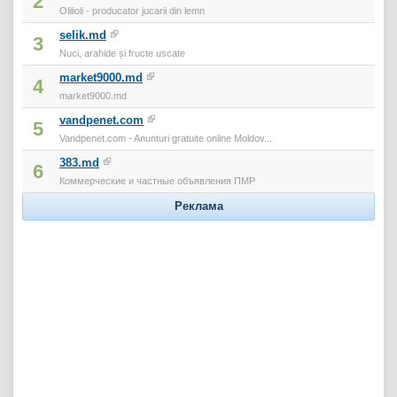
2
Olilioli - producator jucarii din lemn
selik.md
3
Nuci, arahide și fructe uscate
market9000.md
4
market9000.md
vandpenet.com
5
Vandpenet.com - Anunturi gratuite online Moldov...
383.md
6
Коммерческие и частные объявления ПМР
Реклама