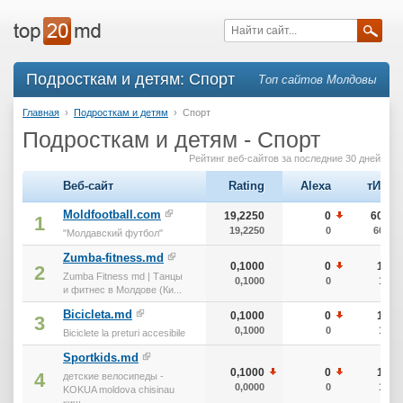
Подросткам и детям: Спорт
Топ сайтов Молдовы
Главная
›
Подросткам и детям
›
Спорт
Подросткам и детям - Спорт
Рейтинг веб-сайтов за последние 30 дней
Веб-сайт
Rating
Alexa
тИЦ
Moldfootball.com
19,2250
0
600
1
19,2250
0
600
"Молдавский футбол"
Zumba-fitness.md
0,1000
0
10
2
Zumba Fitness md | Танцы
0,1000
0
10
и фитнес в Молдове (Ки...
Bicicleta.md
0,1000
0
10
3
0,1000
0
10
Biciclete la preturi accesibile
Sportkids.md
0,1000
0
10
4
детские велосипеды -
0,0000
0
10
KOKUA moldova chisinau
киш...