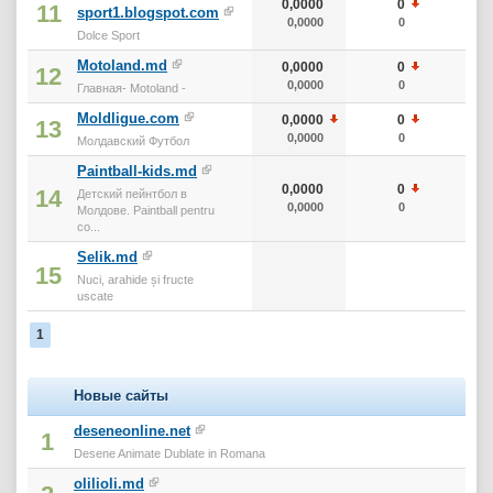
0,0000
0
0
11
sport1.blogspot.com
0,0000
0
0
Dolce Sport
Motoland.md
0,0000
0
0
12
0,0000
0
0
Главная- Motoland -
Moldligue.com
0,0000
0
0
13
0,0000
0
0
Молдавский Футбол
Paintball-kids.md
0,0000
0
0
14
Детский пейнтбол в
0,0000
0
0
Молдове. Paintball pentru
co...
Selik.md
15
Nuci, arahide și fructe
uscate
1
Новые сайты
deseneonline.net
1
Desene Animate Dublate in Romana
olilioli.md