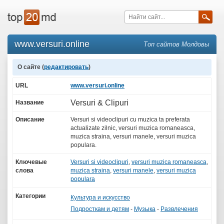
www.versuri.online
Топ сайтов Молдовы
О сайте (
редактировать
)
URL
www.versuri.online
Versuri & Clipuri
Название
Описание
Versuri si videoclipuri cu muzica ta preferata
actualizate zilnic, versuri muzica romaneasca,
muzica straina, versuri manele, versuri muzica
populara.
Ключевые
Versuri si videoclipuri
,
versuri muzica romaneasca
,
слова
muzica straina
,
versuri manele
,
versuri muzica
populara
Категории
Культура и искусство
Подросткам и детям
-
Музыка
-
Развлечения