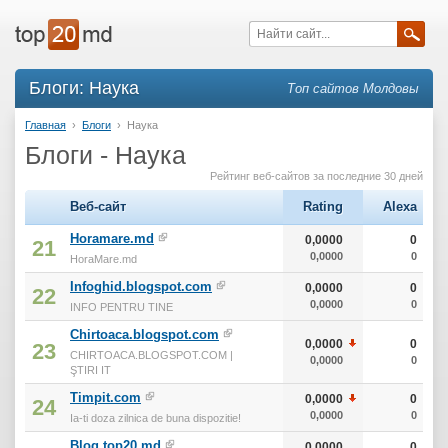
Блоги: Наука
Топ сайтов Молдовы
Главная
›
Блоги
›
Наука
Блоги - Наука
Рейтинг веб-сайтов за последние 30 дней
Веб-сайт
Rating
Alexa
Horamare.md
0,0000
0
21
0,0000
0
HoraMare.md
Infoghid.blogspot.com
0,0000
0
22
0,0000
0
INFO PENTRU TINE
Chirtoaca.blogspot.com
0,0000
0
23
CHIRTOACA.BLOGSPOT.COM |
0,0000
0
ŞTIRI IT
Timpit.com
0,0000
0
24
0,0000
0
Ia-ti doza zilnica de buna dispozitie!
Blog.top20.md
0,0000
0