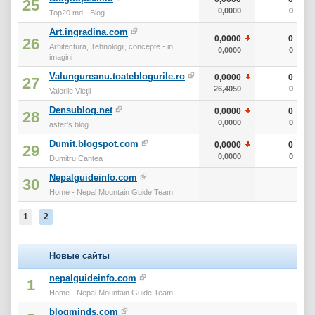
25
0,0000
0
Top20.md - Blog
Art.ingradina.com
0,0000
0
26
Arhitectura, Tehnologii, concepte - in
0,0000
0
imagini
Valungureanu.toateblogurile.ro
0,0000
0
27
26,4050
0
Valorile Vieţii
Densublog.net
0,0000
0
28
0,0000
0
aster's blog
Dumit.blogspot.com
0,0000
0
29
0,0000
0
Dumitru Cantea
Nepalguideinfo.com
30
Home - Nepal Mountain Guide Team
1
2
Новые сайты
nepalguideinfo.com
1
Home - Nepal Mountain Guide Team
blogminds.com