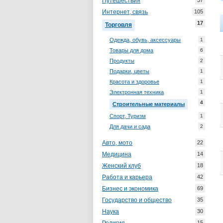
Путешествия
37
Интернет, связь
105
17
Торговля
Одежда, обувь, аксессуары
1
Товары для дома
6
Продукты
2
Подарки, цветы
1
Красота и здоровье
1
Электронная техника
1
4
Строительные материалы
Спорт, Туризм
1
Для дачи и сада
2
Авто, мото
22
Медицина
14
Женский клуб
18
Работа и карьера
42
Бизнес и экономика
69
Государство и общество
35
Наука
30
15