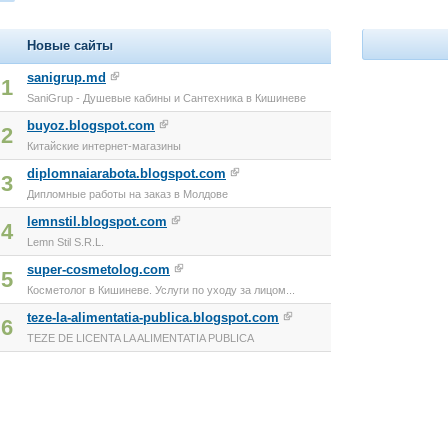
Новые сайты
sanigrup.md
1
SaniGrup - Душевые кабины и Сантехника в Кишиневе
buyoz.blogspot.com
2
Китайские интернет-магазины
diplomnaiarabota.blogspot.com
3
Дипломные работы на заказ в Молдове
lemnstil.blogspot.com
4
Lemn Stil S.R.L.
super-cosmetolog.com
5
Косметолог в Кишиневе. Услуги по уходу за лицом...
teze-la-alimentatia-publica.blogspot.com
6
TEZE DE LICENTA LA ALIMENTATIA PUBLICA