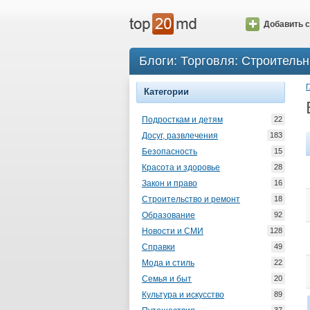
Добавить с
Блоги: Торговля: Строитель
Г
Категории
Подросткам и детям
22
Досуг, развлечения
183
Безопасность
15
Красота и здоровье
28
Закон и право
16
Строительство и ремонт
18
Образование
92
Новости и СМИ
128
Справки
49
Мода и стиль
22
Семья и быт
20
Культура и искусство
89