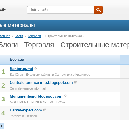
айт
ные материалы
лавная
›
Блоги
›
Торговля
›
Строительные материалы
Блоги - Торговля - Строительные мат
Веб-сайт
Sanigrup.md
1
SaniGrup - Душевые кабины и Сантехника в Кишиневе
Centrale-termice-info.blogspot.com
2
Centrale termice informatii
Monumentemd.blogspot.com
3
MONUMENTE FUNERARE MOLDOVA
Parket-expert.com
4
Parchet in Chisinau
1