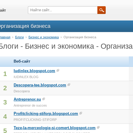
айт
Организация бизнеса
лавная
›
Блоги
›
Бизнес и экономика
›
Организация бизнеса
Блоги - Бизнес и экономика - Организ
Веб-сайт
Iudinlex.blogspot.com
1
IUDINLEX BLOG
Descopera-tee.blogspot.com
2
Descopera
Antreprenor.su
3
Antreprenor de succes
Profitclicking-stiforp.blogspot.com
4
PROFITCLICKING-STIFORP
Teze-la-merceologie-si-comert.blogspot.com
5