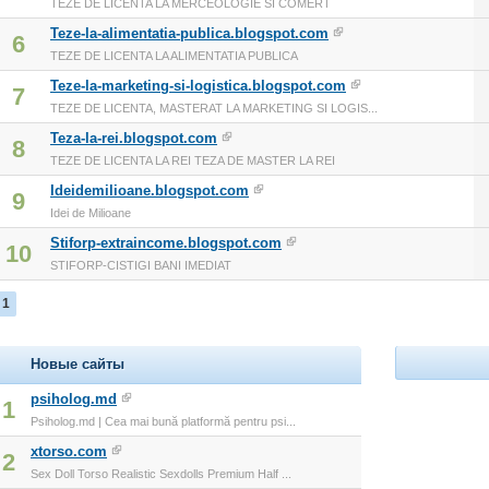
TEZE DE LICENTA LA MERCEOLOGIE SI COMERT
Teze-la-alimentatia-publica.blogspot.com
6
TEZE DE LICENTA LA ALIMENTATIA PUBLICA
Teze-la-marketing-si-logistica.blogspot.com
7
TEZE DE LICENTA, MASTERAT LA MARKETING SI LOGIS...
Teza-la-rei.blogspot.com
8
TEZE DE LICENTA LA REI TEZA DE MASTER LA REI
Ideidemilioane.blogspot.com
9
Idei de Milioane
Stiforp-extraincome.blogspot.com
10
STIFORP-CISTIGI BANI IMEDIAT
1
Новые сайты
psiholog.md
1
Psiholog.md | Cea mai bună platformă pentru psi...
xtorso.com
2
Sex Doll Torso Realistic Sexdolls Premium Half ...