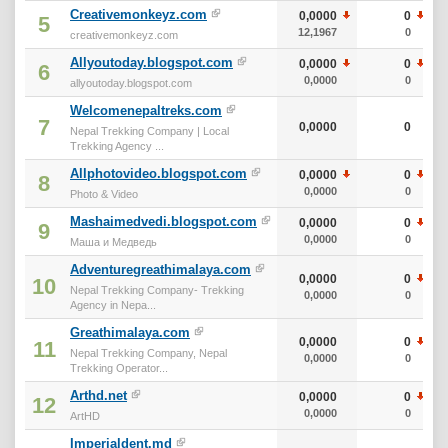
Creativemonkeyz.com
0,0000
0
5
12,1967
0
creativemonkeyz.com
Allyoutoday.blogspot.com
0,0000
0
6
0,0000
0
allyoutoday.blogspot.com
Welcomenepaltreks.com
7
0,0000
0
Nepal Trekking Company | Local
Trekking Agency ...
Allphotovideo.blogspot.com
0,0000
0
8
0,0000
0
Photo & Video
Mashaimedvedi.blogspot.com
0,0000
0
9
0,0000
0
Маша и Медведь
Adventuregreathimalaya.com
0,0000
0
10
Nepal Trekking Company- Trekking
0,0000
0
Agency in Nepa...
Greathimalaya.com
0,0000
0
11
Nepal Trekking Company, Nepal
0,0000
0
Trekking Operator...
Arthd.net
0,0000
0
12
0,0000
0
ArtHD
Imperialdent.md