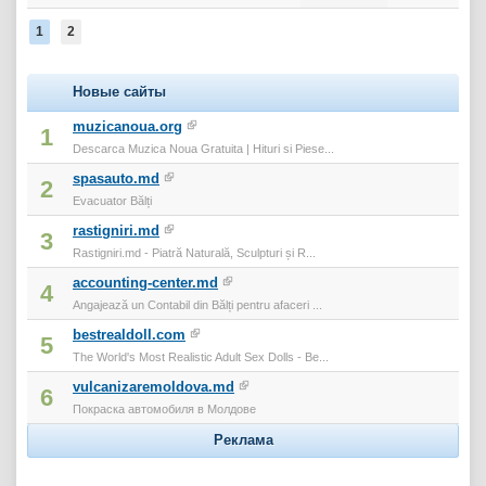
1
2
Новые сайты
muzicanoua.org
1
Descarca Muzica Noua Gratuita | Hituri si Piese...
spasauto.md
2
Evacuator Bălți
rastigniri.md
3
Rastigniri.md - Piatră Naturală, Sculpturi și R...
accounting-center.md
4
Angajează un Contabil din Bălți pentru afaceri ...
bestrealdoll.com
5
The World's Most Realistic Adult Sex Dolls - Be...
vulcanizaremoldova.md
6
Покраска автомобиля в Молдове
Реклама