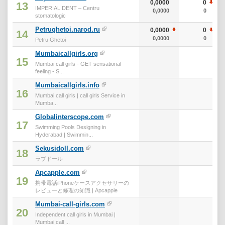
0,0000
0
13
IMPERIAL DENT – Centru
0,0000
0
stomatologic
Petrughetoi.narod.ru
0,0000
0
14
0,0000
0
Petru Ghetoi
Mumbaicallgirls.org
15
Mumbai call girls - GET sensational
feeling - S...
Mumbaicallgirls.info
16
Mumbai call girls | call girls Service in
Mumba...
Globalinterscope.com
17
Swimming Pools Designing in
Hyderabad | Swimmin...
Sekusidoll.com
18
ラブドール
Apcapple.com
19
携帯電話iPhoneケースアクセサリーの
レビューと修理の知識 | Apcapple
Mumbai-call-girls.com
20
Independent call girls in Mumbai |
Mumbai call ...