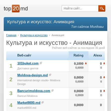
Культура и искусство: Анимация
Топ сайтов Молдовы
Главная
›
Культура и искусство
›
Анимация
Культура и искусство - Анимация
Рейтинг веб-сайтов за последние 30 дней
Веб-сайт
Rating
Alexa
101buket.com
0,1000
0
1
0,0000
0
Доставка цветов
Moldova-design.md
0,0000
0
2
international design studio- Moldova
0,0000
0
Design
Bancurimoldova.com
0,0000
0
3
0,0000
0
Bancuri Moldova
Market9000.md
4
0,0000
0
market9000.md