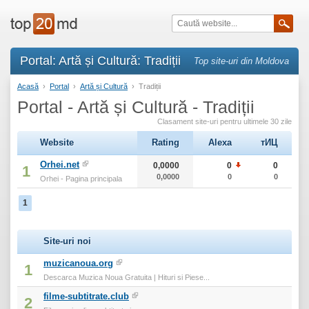
Portal: Artă și Cultură: Tradiții
Top site-uri din Moldova
Acasă
›
Portal
›
Artă și Cultură
›
Tradiții
Portal - Artă și Cultură - Tradiții
Clasament site-uri pentru ultimele 30 zile
Website
Rating
Alexa
тИЦ
Orhei.net
0,0000
0
0
1
0,0000
0
0
Orhei - Pagina principala
1
Site-uri noi
muzicanoua.org
1
Descarca Muzica Noua Gratuita | Hituri si Piese...
filme-subtitrate.club
2