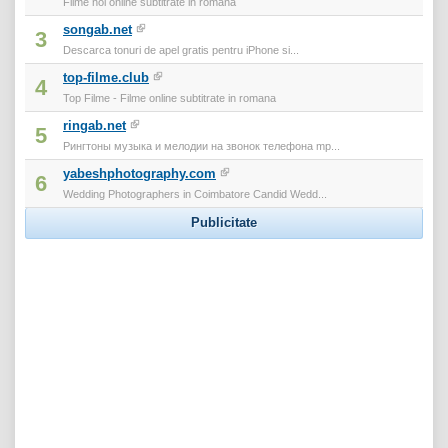
Filme noi online subtitrate in romana
songab.net
3
Descarca tonuri de apel gratis pentru iPhone si...
top-filme.club
4
Top Filme - Filme online subtitrate in romana
ringab.net
5
Рингтоны музыка и мелодии на звонок телефона mp...
yabeshphotography.com
6
Wedding Photographers in Coimbatore Candid Wedd...
Publicitate