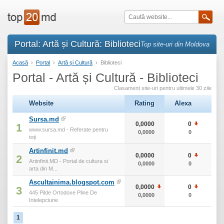
Portal: Artă și Cultură: Biblioteci
Top site-uri din Moldova
Acasă
›
Portal
›
Artă și Cultură
›
Biblioteci
Portal - Artă și Cultură - Biblioteci
Clasament site-uri pentru ultimele 30 zile
Website
Rating
Alexa
тИЦ
Sursa.md
0,0000
0
0
1
www.sursa.md - Referate pentru
0,0000
0
0
toți
Artinfinit.md
0,0000
0
0
2
Artinfinit.MD - Portal de cultura si
0,0000
0
0
arta din M...
Ascultainima.blogspot.com
0,0000
0
0
3
445 Pilde Ortodoxe Pline De
0,0000
0
0
Intelepciune
1