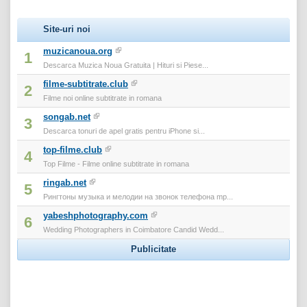
Site-uri noi
muzicanoua.org
1
Descarca Muzica Noua Gratuita | Hituri si Piese...
filme-subtitrate.club
2
Filme noi online subtitrate in romana
songab.net
3
Descarca tonuri de apel gratis pentru iPhone si...
top-filme.club
4
Top Filme - Filme online subtitrate in romana
ringab.net
5
Рингтоны музыка и мелодии на звонок телефона mp...
yabeshphotography.com
6
Wedding Photographers in Coimbatore Candid Wedd...
Publicitate