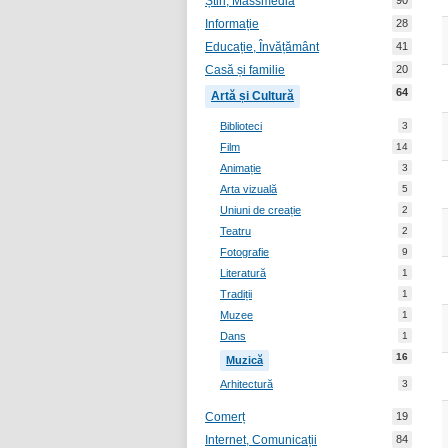
Știri, Massmedia
90
Informație
28
Educație, Învățământ
41
Casă și familie
20
64
Artă și Cultură
Biblioteci
3
Film
14
Animație
3
Arta vizuală
5
Uniuni de creație
2
Teatru
2
Fotografie
9
Literatură
1
Tradiții
1
Muzee
1
Dans
1
16
Muzică
Arhitectură
3
Comerț
19
Internet, Comunicații
84