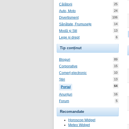
Călătorii
25
Auto, Moto
24
Divertisment
106
Sănătate, Frumusețe
14
Modă și Stil
13
Lege și drept
6
Tip conținut
Bloguri
89
Corporative
15
Comerț electronic
10
Știri
13
64
Portal
Anunțuri
16
Forum
5
Recomandate
Horoscop Widget
Meteo Widget