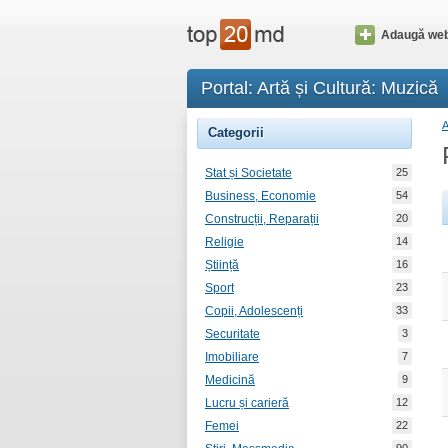
Adaugă web
Portal: Artă și Cultură: Muzică
Categorii
Stat și Societate
25
Business, Economie
54
Construcții, Reparații
20
Religie
14
Știință
16
Sport
23
Copii, Adolescenți
33
Securitate
3
Imobiliare
7
Medicină
9
Lucru și carieră
12
Femei
22