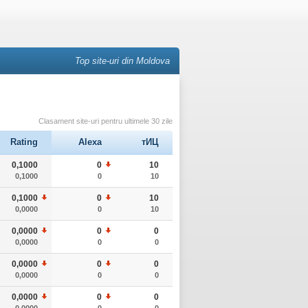
Top site-uri din Moldova
Clasament site-uri pentru ultimele 30 zile
Rating
Alexa
тИЦ
0,1000
0
10
0,1000
0
10
0,1000
0
10
0,0000
0
10
0,0000
0
0
0,0000
0
0
0,0000
0
0
0,0000
0
0
0,0000
0
0
0,0000
0
0