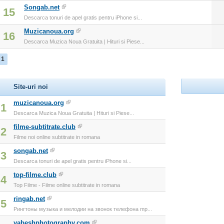
Songab.net
15
Descarca tonuri de apel gratis pentru iPhone si...
Muzicanoua.org
16
Descarca Muzica Noua Gratuita | Hituri si Piese...
1
Site-uri noi
muzicanoua.org
1
Descarca Muzica Noua Gratuita | Hituri si Piese...
filme-subtitrate.club
2
Filme noi online subtitrate in romana
songab.net
3
Descarca tonuri de apel gratis pentru iPhone si...
top-filme.club
4
Top Filme - Filme online subtitrate in romana
ringab.net
5
Рингтоны музыка и мелодии на звонок телефона mp...
yabeshphotography.com