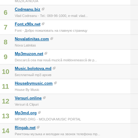
MUZICA NOUA
Codreanu.biz
6
Vlad Codreanu - Tel.: 069-96-1000, e-mail: vlad...
Font.x90x.net
7
Font - Добро пожаловать на главную страницу
Novalatinitas.com
8
Nova Latinitas
Mp3muzon.net
9
Descarcă cea mai nouă muzică moldovenească de p...
Music.bolotova.md
10
Бесплатный mp3 архив
Housebymusic.com
11
House By Music
Versuri.online
12
Versuri & Clipuri
Mp3md.org
13
MP3MD.ORG - MOLDOVA MUSIC PORTAL
Ringab.net
14
Рингтоны музыка и мелодии на звонок телефона mp...