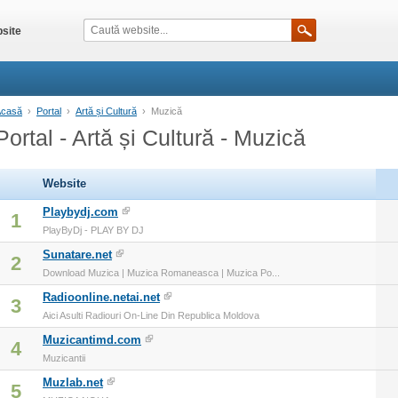
site
Acasă
›
Portal
›
Artă și Cultură
›
Muzică
Portal - Artă și Cultură - Muzică
Website
Playbydj.com
1
PlayByDj - PLAY BY DJ
Sunatare.net
2
Download Muzica | Muzica Romaneasca | Muzica Po...
Radioonline.netai.net
3
Aici Asulti Radiouri On-Line Din Republica Moldova
Muzicantimd.com
4
Muzicantii
Muzlab.net
5