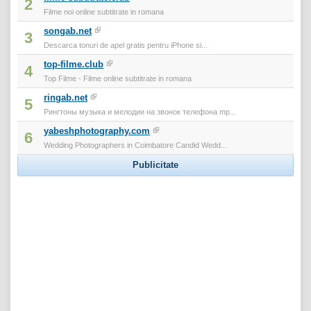
2
Filme noi online subtitrate in romana
songab.net
3
Descarca tonuri de apel gratis pentru iPhone si...
top-filme.club
4
Top Filme - Filme online subtitrate in romana
ringab.net
5
Рингтоны музыка и мелодии на звонок телефона mp...
yabeshphotography.com
6
Wedding Photographers in Coimbatore Candid Wedd...
Publicitate