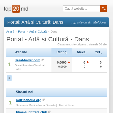
Portal: Artă și Cultură: Dans
Top site-uri din Moldova
Acasă
›
Portal
›
Artă și Cultură
›
Dans
Portal - Artă și Cultură - Dans
Clasament site-uri pentru ultimele 30 zile
Website
Rating
Alexa
тИЦ
Great-ballet.com
0,0000
0
0
1
Great Russian Classical
0,0000
0
0
Ballet
1
Site-uri noi
muzicanoua.org
1
Descarca Muzica Noua Gratuita | Hituri si Piese...
filme-subtitrate.club