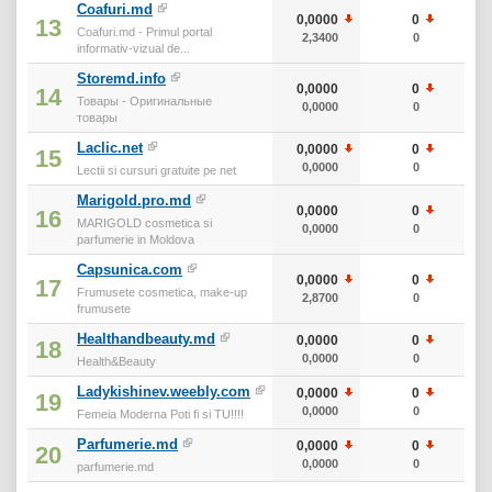
Coafuri.md
0,0000
0
0
13
Coafuri.md - Primul portal
2,3400
0
0
informativ-vizual de...
Storemd.info
0,0000
0
0
14
Товары - Оригинальные
0,0000
0
0
товары
Laclic.net
0,0000
0
0
15
0,0000
0
0
Lectii si cursuri gratuite pe net
Marigold.pro.md
0,0000
0
0
16
MARIGOLD cosmetica si
0,0000
0
0
parfumerie in Moldova
Capsunica.com
0,0000
0
0
17
Frumusete cosmetica, make-up
2,8700
0
0
frumusete
Healthandbeauty.md
0,0000
0
0
18
0,0000
0
0
Health&Beauty
Ladykishinev.weebly.com
0,0000
0
0
19
0,0000
0
0
Femeia Moderna Poti fi si TU!!!!
Parfumerie.md
0,0000
0
0
20
0,0000
0
0
parfumerie.md