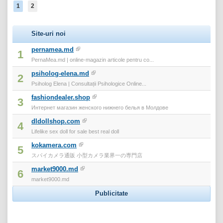
1
2
Site-uri noi
pernamea.md
1
PernaMea.md | online-magazin articole pentru co...
psiholog-elena.md
2
Psiholog Elena | Consultații Psihologice Online...
fashiondealer.shop
3
Интернет магазин женского нижнего белья в Молдове
dldollshop.com
4
Lifelike sex doll for sale best real doll
kokamera.com
5
スパイカメラ通販 小型カメラ業界一の専門店
market9000.md
6
market9000.md
Publicitate