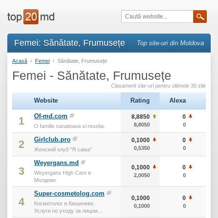
Femei: Sănătate, Frumusețe
Top site-uri din Moldova
Acasă
›
Femei
›
Sănătate, Frumusețe
Femei - Sănătate, Frumusețe
Clasament site-uri pentru ultimele 30 zile
Website
Rating
Alexa
тИЦ
Of-md.com
8,8850
0
400
1
8,8050
0
400
O familie sanatoasa si reusita.
Girlclub.pro
0,1000
0
10
2
0,5350
0
0
Женский клуб "Я сама"
Weyergans.md
0,1000
0
10
3
Weyergans High Care в
2,0050
0
10
Молдове
Super-cosmetolog.com
0,1000
0
10
4
Косметолог в Кишиневе.
0,1000
0
10
Услуги по уходу за лицом...