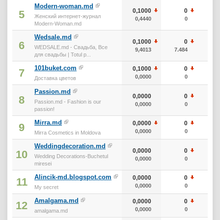
Modern-woman.md
0,1000
0
10
5
Женский интернет-журнал
0,4440
0
0
Modern-Woman.md
Wedsale.md
0,1000
0
10
6
WEDSALE.md - Свадьба, Все
9,4013
7.484
10
для свадьбы | Totul p...
101buket.com
0,1000
0
10
7
0,0000
0
10
Доставка цветов
Passion.md
0,0000
0
0
8
Passion.md - Fashion is our
0,0000
0
0
passion!
Mirra.md
0,0000
0
0
9
0,0000
0
0
Mirra Cosmetics in Moldova
Weddingdecoration.md
0,0000
0
0
10
Wedding Decorations-Buchetul
0,0000
0
0
miresei
Alincik-md.blogspot.com
0,0000
0
0
11
0,0000
0
0
My secret
Amalgama.md
0,0000
0
0
12
0,0000
0
0
amalgama.md