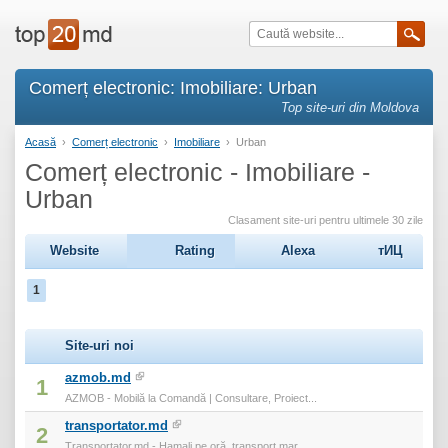
Comerț electronic: Imobiliare: Urban
Top site-uri din Moldova
Acasă
›
Comerț electronic
›
Imobiliare
›
Urban
Comerț electronic - Imobiliare -
Urban
Clasament site-uri pentru ultimele 30 zile
Website
Rating
Alexa
тИЦ
1
Site-uri noi
azmob.md
1
AZMOB - Mobilă la Comandă | Consultare, Proiect...
transportator.md
2
Transportator.md - Hamali pe oră, transport mar...