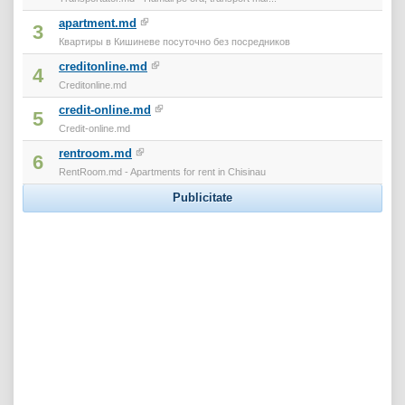
apartment.md
3
Квартиры в Кишиневе посуточно без посредников
creditonline.md
4
Creditonline.md
credit-online.md
5
Credit-online.md
rentroom.md
6
RentRoom.md - Apartments for rent in Chisinau
Publicitate