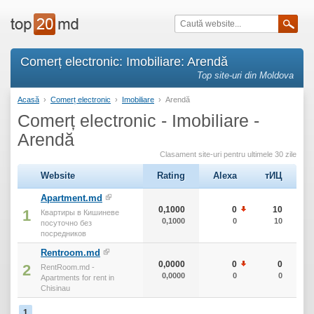
Comerț electronic: Imobiliare: Arendă
Top site-uri din Moldova
Acasă
›
Comerț electronic
›
Imobiliare
›
Arendă
Comerț electronic - Imobiliare -
Arendă
Clasament site-uri pentru ultimele 30 zile
Website
Rating
Alexa
тИЦ
Apartment.md
0,1000
0
10
1
Квартиры в Кишиневе
0,1000
0
10
посуточно без
посредников
Rentroom.md
0,0000
0
0
2
RentRoom.md -
0,0000
0
0
Apartments for rent in
Chisinau
1