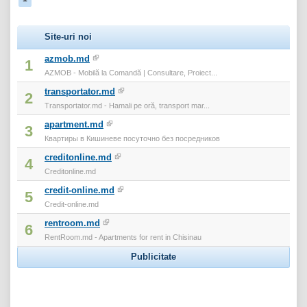
Site-uri noi
azmob.md
1
AZMOB - Mobilă la Comandă | Consultare, Proiect...
transportator.md
2
Transportator.md - Hamali pe oră, transport mar...
apartment.md
3
Квартиры в Кишиневе посуточно без посредников
creditonline.md
4
Creditonline.md
credit-online.md
5
Credit-online.md
rentroom.md
6
RentRoom.md - Apartments for rent in Chisinau
Publicitate