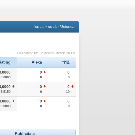
Top site-uri din Moldova
Clasament site-uri pentru ultimele 30 zile
Rating
Alexa
тИЦ
0,0000
0
0
0,0000
0
0
0,0000
0
0
5,5150
0
10
0,0000
0
0
0,0000
0
0
Publicitate