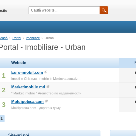
site
Acasă
›
Portal
›
Imobiliare
›
Urban
Portal - Imobiliare - Urban
Website
Euro-imobil.com
1
Imobil in Chisinau, Imobile in Moldova actualiz...
Marketimobile.md
2
" Market Imobile " Агентство по недвижимости
Moldipoteca.com
3
Moldipoteca.com - дорога к дому
1
Site-uri noi