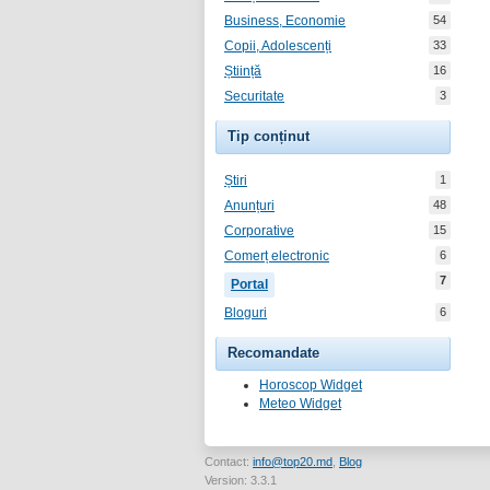
Business, Economie
54
Copii, Adolescenți
33
Știință
16
Securitate
3
Tip conținut
Știri
1
Anunțuri
48
Corporative
15
Comerț electronic
6
7
Portal
Bloguri
6
Recomandate
Horoscop Widget
Meteo Widget
Contact:
info@top20.md
,
Blog
Version: 3.3.1