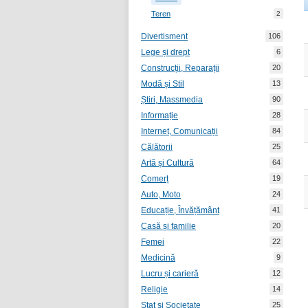
Teren
2
Divertisment
106
Lege și drept
6
Construcții, Reparații
20
Modă și Stil
13
Știri, Massmedia
90
Informație
28
Internet, Comunicații
84
Călătorii
25
Artă și Cultură
64
Comerț
19
Auto, Moto
24
Educație, Învățământ
41
Casă și familie
20
Femei
22
Medicină
9
Lucru și carieră
12
Religie
14
Stat și Societate
25