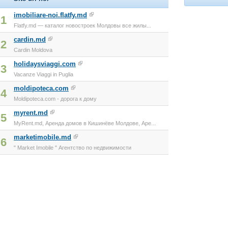
imobiliare-noi.flatfy.md
1
Flatfy.md — каталог новостроек Молдовы все жилы...
cardin.md
2
Cardin Moldova
holidaysviaggi.com
3
Vacanze Viaggi in Puglia
moldipoteca.com
4
Moldipoteca.com - дорога к дому
myrent.md
5
MyRent.md, Аренда домов в Кишинёве Молдове, Аре...
marketimobile.md
6
" Market Imobile " Агентство по недвижимости