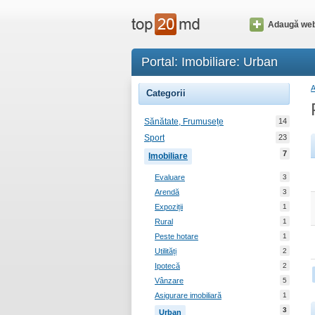
Adaugă web
Portal: Imobiliare: Urban
Categorii
Sănătate, Frumusețe
14
Sport
23
7
Imobiliare
Evaluare
3
Arendă
3
Expoziții
1
Rural
1
Peste hotare
1
Utilități
2
Ipotecă
2
Vânzare
5
Asigurare imobiliară
1
3
Urban