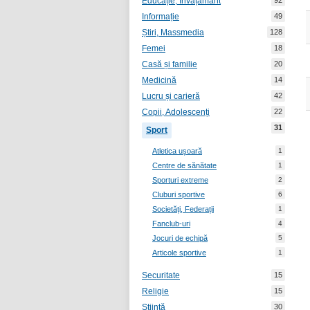
Educație, Învățământ
92
Informație
49
Știri, Massmedia
128
Femei
18
Casă și familie
20
Medicină
14
Lucru și carieră
42
Copii, Adolescenți
22
31
Sport
Atletica ușoară
1
Centre de sănătate
1
Sporturi extreme
2
Cluburi sportive
6
Societăți, Federații
1
Fanclub-uri
4
Jocuri de echipă
5
Articole sportive
1
Securitate
15
Religie
15
Știință
30