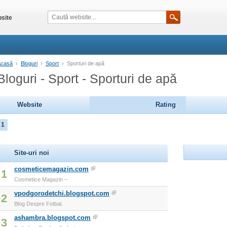
site
Acasă
›
Bloguri
›
Sport
›
Sporturi de apă
Bloguri - Sport - Sporturi de apă
Website
Rating
1
Site-uri noi
cosmeticemagazin.com
1
Cosmetice Magazin –
vpodgorodetchi.blogspot.com
2
Blog Despre Fotbal.
ashambra.blogspot.com
3