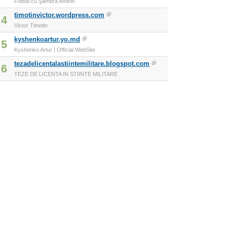
Fotbal cu Şambra Andrei
timotinvictor.wordpress.com
4
Victor Timotin
kyshenkoartur.yo.md
5
Kyshenko Artur | Official WebSite
tezadelicentalastiintemilitare.blogspot.com
6
TEZE DE LICENTA IN STIINTE MILITARE