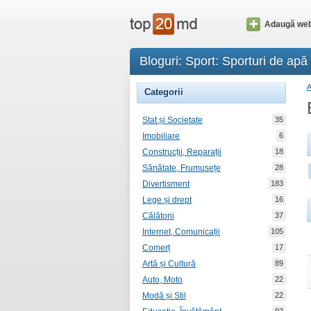
Adaugă web
Bloguri: Sport: Sporturi de apă
Categorii
Stat și Societate
35
Imobiliare
6
Construcții, Reparații
18
Sănătate, Frumusețe
28
Divertisment
183
Lege și drept
16
Călătorii
37
Internet, Comunicații
105
Comerț
17
Artă și Cultură
89
Auto, Moto
22
Modă și Stil
22