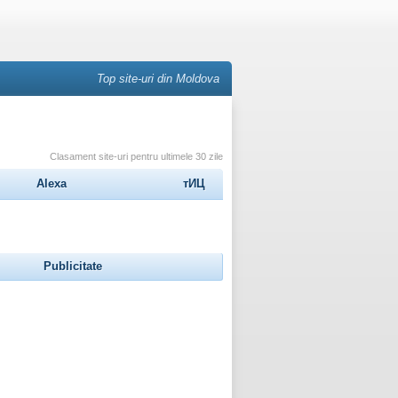
Top site-uri din Moldova
Clasament site-uri pentru ultimele 30 zile
Alexa
тИЦ
Publicitate