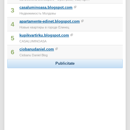
casaluminoasa.blogspot.com
3
Недвижимость Молдовы
apartamente-edinet.blogspot.com
4
Новые квартиры в городе Елинец
kupikvartirku.blogspot.com
5
CASALUMINOASA
ciobanudaniel.com
6
Ciobanu Daniel Blog
Publicitate