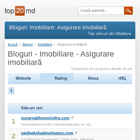
Bloguri: Imobiliare: Asigurare imobiliară
Top site-uri din Moldova
Acasă
›
Bloguri
›
Imobiliare
›
Asigurare imobiliară
Bloguri - Imobiliare - Asigurare
imobiliară
Clasament site-uri pentru ultimele 30 zile
Website
Rating
Alexa
тИЦ
1
Site-uri noi
suvarnabhoomiinfra.com
1
Suvarnabhoomi Infra | Residential plots for sal...
saideekshadevelopers.com
2
sai Deeksha Developers - Open plots, Villa,High...